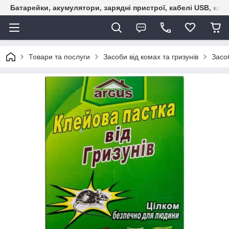
Батарейки, акумулятори, зарядні пристрої, кабелі USB, кле
Товари та послуги
Засоби від комах та гризунів
Засоб