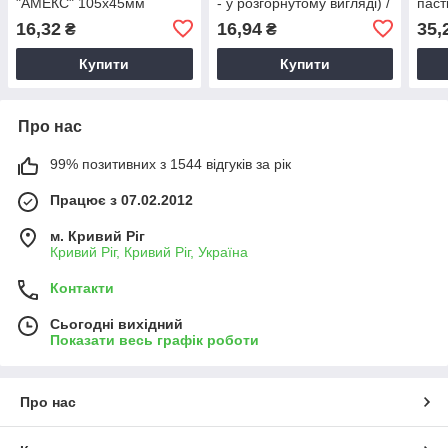
"АМЕКС" 105х45мм
- у розгорнутому вигляді) /
паст
Пастка для гризунів
Капкан мишоловка на
16,32
16,94
35,
₴
₴
механічна
клейовій основі від
гризунів
Купити
Купити
Про нас
99% позитивних з 1544 відгуків за рік
Працює з 07.02.2012
м. Кривий Ріг
Кривий Ріг, Кривий Ріг, Україна
Контакти
Сьогодні вихідний
Показати весь графік роботи
Про нас