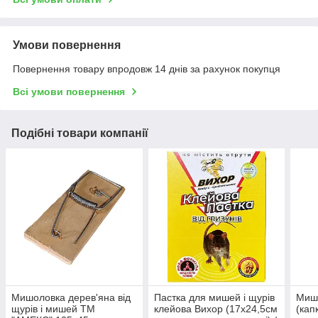
Умови повернення
Повернення товару впродовж 14 днів за рахунок покупця
Всі умови повернення
Подібні товари компанії
Мишоловка дерев'яна від
Пастка для мишей і щурів
Миш
щурів і мишей ТМ
клейова Вихор (17х24,5см
(кап