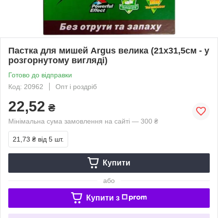
Пастка для мишей Argus велика (21х31,5см - у
розгорнутому вигляді)
Готово до відправки
Код: 20962
Опт і роздріб
22,52
₴
Мінімальна сума замовлення на сайті — 300 ₴
21,73 ₴
від 5 шт.
Купити
або
Купити з