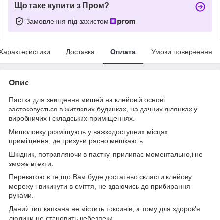
Що таке купити з Пром?
Замовлення під захистом
Характеристики
Доставка
Оплата
Умови повернення
Опис
Пастка для знищення мишей на клейовій основі
застосовується в житлових будинках, на дачних ділянках,у
виробничих і складських приміщеннях.
Мишоловку розміщують у важкодоступних місцях
приміщення, де гризуни рясно мешкають.
Шкідник, потрапляючи в пастку, прилипає моментально,і не
зможе втекти.
Перевагою є те,що Вам буде достатньо скласти клейову
мережу і викинути в сміття, не вдаючись до прибирання
руками.
Даний тип капкана не містить токсинів, а тому для здоров'я
людини не становить небезпеки.