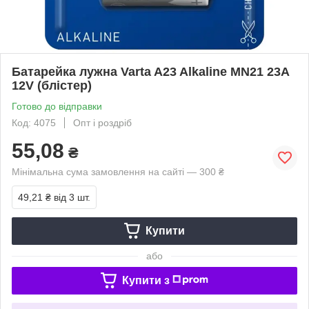
Батарейка лужна Varta A23 Alkaline MN21 23A
12V (блістер)
Готово до відправки
Код: 4075
Опт і роздріб
55,08
₴
Мінімальна сума замовлення на сайті — 300 ₴
49,21 ₴
від 3 шт.
Купити
або
Купити з