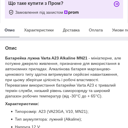
Що таке купити з Пром?
Замовлення під захистом
Опис
Характеристики
Доставка
Оплата
Умови п
Опис
Батарейка лужна Varta A23 Alkaline MN21
- мініатюрне, але
потужне джерело живлення, призначене для використання в
автономних приладах. Алкалінова батарея марганцево-
цинкового типу здатна витримувати серйозні навантаження,
при цьому зберігши цілісність і робочі властивості.
Перевагами використання батарейки Varta A23 є тривалий
термін служби, низький рівень саморозряду та широкий
діапазон робочих температур (від -30°С до + 65°С).
Характеристики:
Типорозмір: A23 (VA23GA, V10, MN21);
Тип акумулятора: лужний (Alkaline);
Напруга 12 V;