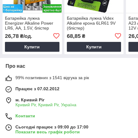
Батарейка лужна
Батарейка лужна Videx
Бата
Energizer Alkaline Power
Alkaline крона 6LR61 9V
A23 
LR6, АА, 1.5V, блістер
(блістер)
12V 
26,78
68,85
26,
₴/од.
₴
Купити
Купити
Про нас
99% позитивних з 1541 відгука за рік
Працює з 07.02.2012
м. Кривий Ріг
Кривий Ріг, Кривий Ріг, Україна
Контакти
Сьогодні працює з 09:00 до 17:00
Показати весь графік роботи