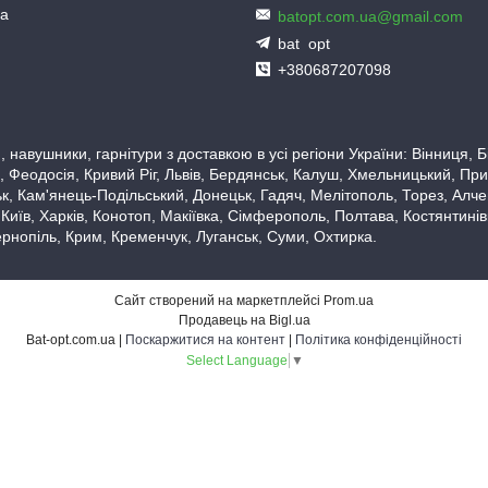
ua
batopt.com.ua@gmail.com
bat_opt
+380687207098
 навушники, гарнітури з доставкою в усі регіони України: Вінниця,
 Феодосія, Кривий Ріг, Львів, Бердянськ, Калуш, Хмельницький, При
, Кам'янець-Подільський, Донецьк, Гадяч, Мелітополь, Торез, Алчевс
 Київ, Харків, Конотоп, Макіївка, Сімферополь, Полтава, Костянтині
рнопіль, Крим, Кременчук, Луганськ, Суми, Охтирка.
Сайт створений на маркетплейсі
Prom.ua
Продавець на Bigl.ua
Bat-opt.com.ua |
Поскаржитися на контент
|
Політика конфіденційності
Select Language
▼