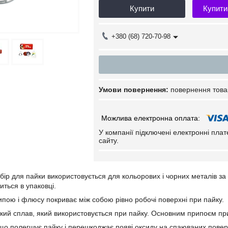
Купити
Купити
+380 (68) 720-70-98
повернення това
У компанії підключені електронні пла
сайту.
бір для пайки використовується для кольорових і чорних металів з
иться в упаковці.
пою і флюсу покриває між собою рівно робочі поверхні при пайку.
кий сплав, який використовується при пайку. Основним припоєм при
о полегшує пайку і перешкоджає появі оксиду на спаюваних поверх