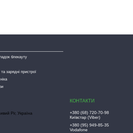
падок блекауту
та зарядні пристрої
ніка
ри
+380 (68) 720-70-98
ривий Ріг, Україна
Київстар (Viber)
+380 (95) 949-85-35
Vodafone