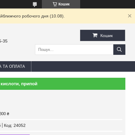
Кошик
йближчого робочого дня (10.08).
Кошик
5-35
А ТА ОПЛАТА
 кислоти, припой
300 ₴
б
Код:
24052