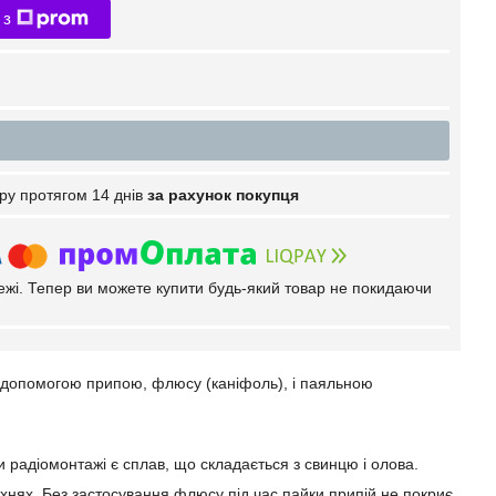
 з
ру протягом 14 днів
за рахунок покупця
тежі. Тепер ви можете купити будь-який товар не покидаючи
а допомогою припою, флюсу (каніфоль), і паяльною
 радіомонтажі є сплав, що складається з свинцю і олова.
нях. Без застосування флюсу під час пайки припій не покриє