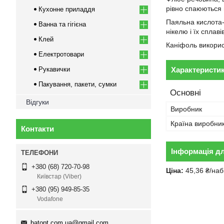
рівно спаюються
Кухонне приладдя
Паяльна кислота-
Ванна та гігієна
нікелю і їх сплавів
Клей
Каніфоль використ
Електротовари
Рукавички
Характеристи
Пакування, пакети, сумки
Основні
Відгуки
Виробник
Країна виробни
Контакти
Інформація д
+380 (68) 720-70-98
Ціна:
45,36 ₴/наб
Київстар (Viber)
+380 (95) 949-85-35
Vodafone
batopt.com.ua@gmail.com