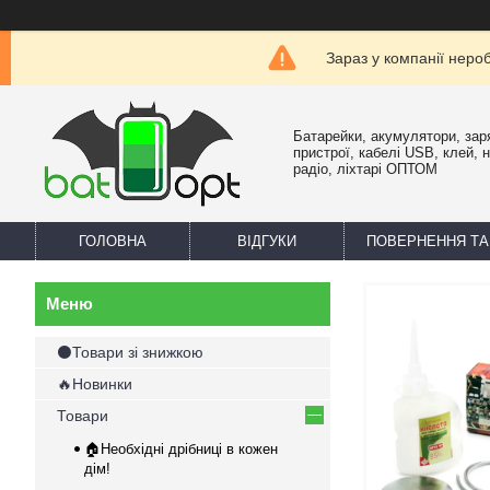
Зараз у компанії неро
Батарейки, акумулятори, зар
пристрої, кабелі USB, клей, 
радіо, ліхтарі ОПТОМ
ГОЛОВНА
ВІДГУКИ
ПОВЕРНЕННЯ ТА
⚫Товари зі знижкою
🔥Новинки
Товари
🏠Необхідні дрібниці в кожен
дім!