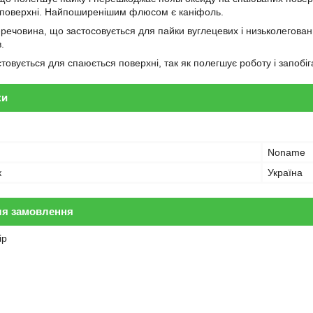
 поверхні. Найпоширенішим флюсом є каніфоль.
речовина, що застосовується для пайки вуглецевих і низьколегованих
.
овується для спаюється поверхні, так як полегшує роботу і запобіг
ки
Noname
к
Україна
ля замовлення
ір