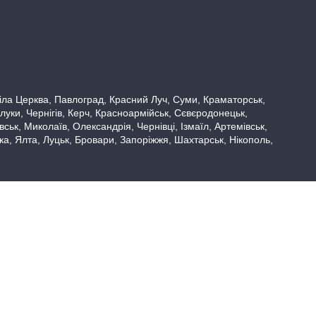
 Біла Церква, Павлоград, Красний Луч, Суми, Краматорськ,
луки, Чернігів, Керч, Красноармійськ, Сєвєродонецьк,
ьк, Миколаїв, Олександрія, Чернівці, Ізмаїл, Артемівськ,
вка, Ялта, Луцьк, Бровари, Запоріжжя, Шахтарськ, Нікополь,