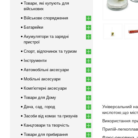
Товари, які купують для
військових
Військове спорядження
Батарейки
Акумулятори та зарядні
пристрої
Спорт, відпочинок та туризм
Інструменти
Автомобільні аксесуари
Мобільні аксесуари
Комп'ютерні аксесуари
Товари для Дому
Універсальний на
Дача, сад, город
кислотою,що міст
Засоби від комах та гризунів
Використання при
Канцтовари та творчість
Припій-легкоплав
Товари для прибирання
Флюс-речовина, щ