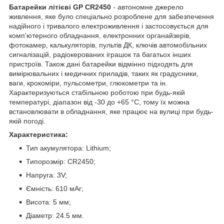
Батарейки літієві GP CR2450
- автономне джерело
живлення, яке було спеціально розроблене для забезпечення
надійного і тривалого електроживлення і застосовується для
комп'ютерного обладнання, електронних органайзерів,
фотокамер, калькуляторів, пультів ДК, ключів автомобільних
сигналізацій, радіокерованих іграшок та багатьох інших
пристроїв. Також дані батарейки відмінно підходять для
вимірювальних і медичних приладів, таких як градусники,
ваги, крокоміри, пульсометри, глюкометри та ін.
Характеризуються стабільною роботою при будь-якій
температурі, діапазон від -30 до +65 °C, тому їх можна
встановлювати в обладнання, яке працює на вулиці при будь-
якій погоді.
Характеристика:
Тип акумулятора: Lithium;
Типорозмір: CR2450;
Напруга: 3V;
Ємність: 610 мАг;
Висота: 5 мм;
Діаметр: 24.5 мм.