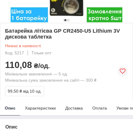
Батарейка літієва GP CR2450-U5 Lithium 3V
дискова таблетка
Немає в наявності
Код: 5217
Тільки опт
110,08
₴/од.
Мінімальне замовлення — 5 од.
Мінімальна сума замовлення на сайті — 300 ₴
99,50 ₴
від 10 од.
Опис
Характеристики
Доставка
Оплата
Умови п
Опис