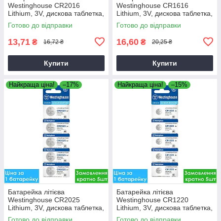
Westinghouse CR2016
Westinghouse CR1616
Lithium, 3V, дискова таблетка,
Lithium, 3V, дискова таблетка,
блісте, Таблетка дискова
блістер, Таблетка дискова
Готово до відправки
Готово до відправки
CR2016
CR1616
13,71
16,60
₴
₴
16,72 ₴
20,25 ₴
Купити
Купити
Найкраща ціна!
–17%
Найкраща ціна!
–15%
Батарейка літієва
Батарейка літієва
Westinghouse CR2025
Westinghouse CR1220
Lithium, 3V, дискова таблетка,
Lithium, 3V, дискова таблетка,
блісте, Таблетка дискова
блістер, Таблетка дисковая
Готово до відправки
Готово до відправки