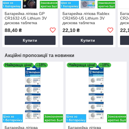
Батарейка літієва GP
Батарейка літієва Rablex
Бата
CR1632-U5 Lithium 3V
CR2450-U5 Lithium 3V
CR24
дискова таблетка
дискова таблетка
диск
88,40
22,10
22,
₴
₴
Купити
Купити
Акційні пропозиції та новинки
Найкраща ціна!
–18%
Найкраща ціна!
–18%
Батарейка літієва
Батарейка літієва