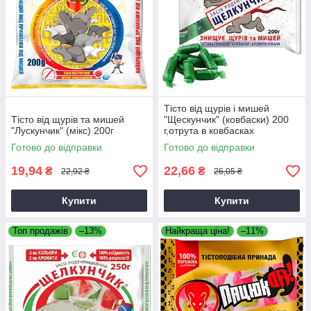
Тісто від щурів і мишей
Тісто від щурів та мишей
"Щескунчик" (ковбаски) 200
"Лускунчик" (мікс) 200г
г,отрута в ковбасках
Готово до відправки
Готово до відправки
19,94
22,66
₴
₴
22,92 ₴
26,05 ₴
Купити
Купити
Топ продажів
–13%
Найкраща ціна!
–11%