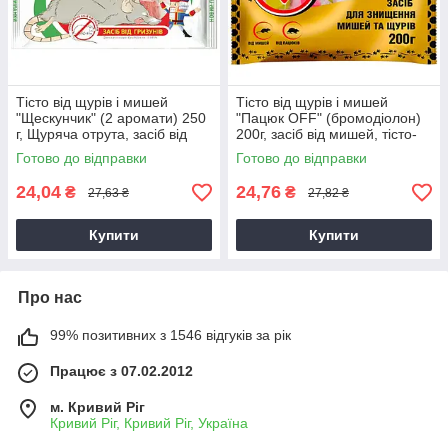
Тісто від щурів і мишей
Тісто від щурів і мишей
"Щескунчик" (2 аромати) 250
"Пацюк OFF" (бромодіолон)
г, Щуряча отрута, засіб від
200г, засіб від мишей, тісто-
гризунів
принада від гризунів
Готово до відправки
Готово до відправки
24,04
24,76
₴
₴
27,63 ₴
27,82 ₴
Купити
Купити
Про нас
99% позитивних з 1546 відгуків за рік
Працює з 07.02.2012
м. Кривий Ріг
Кривий Ріг, Кривий Ріг, Україна