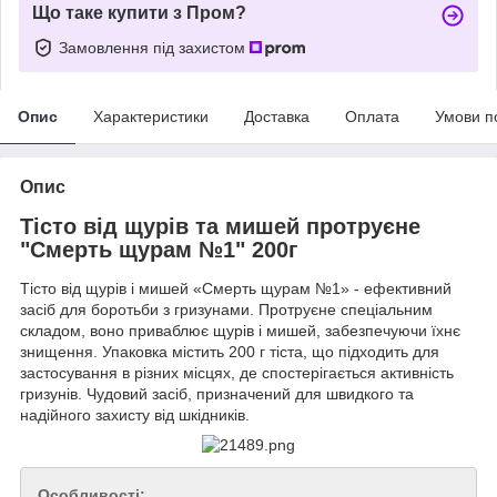
Що таке купити з Пром?
Замовлення під захистом
Опис
Характеристики
Доставка
Оплата
Умови п
Опис
Тісто від щурів та мишей протруєне
"Смерть щурам №1" 200г
Тісто від щурів і мишей «Смерть щурам №1» - ефективний
засіб для боротьби з гризунами. Протруєне спеціальним
складом, воно приваблює щурів і мишей, забезпечуючи їхнє
знищення. Упаковка містить 200 г тіста, що підходить для
застосування в різних місцях, де спостерігається активність
гризунів. Чудовий засіб, призначений для швидкого та
надійного захисту від шкідників.
Особливості: