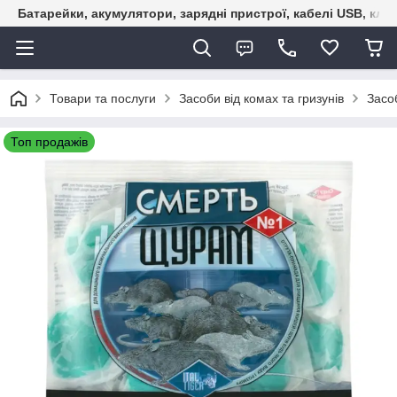
Батарейки, акумулятори, зарядні пристрої, кабелі USB, кле
Товари та послуги
Засоби від комах та гризунів
Засоб
Топ продажів