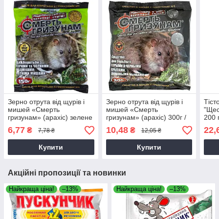
Зерно отрута від щурів і
Зерно отрута від щурів і
Тіст
мишей «Смерть
мишей «Смерть
"Щес
гризунам» (арахіс) зелене
гризунам» (арахіс) 300г /
200 
150г / Засіб протруєний
Засіб протруєний для
6,77
10,48
22,
₴
₴
7,78 ₴
12,05 ₴
для гризунів
гризунів
Купити
Купити
Акційні пропозиції та новинки
Найкраща ціна!
–13%
Найкраща ціна!
–13%