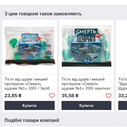
З цим товаром також замовляють
Тісто від щурів і мишей
Тісто від щурів і мишей
Тіст
протруєне «Смерть
протруєне «Смерть
"Щур
щурам №1» 100г / Засіб
щурам №1» 200г оригінал
Щуря
від гризунів
/ Засіб від гризунів
засіб
23,85
35,58
33,
₴
₴
Купити
Купити
Подібні товари компанії