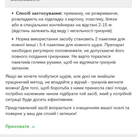
Спосіб застосування:
приманку, не розкриваючи,
розкладають на підкладку з картону, пластику, бляхи
або в спеціальних контейнерах на відстані 2-15 м
(відстань залежить від виду і чисельності гризунів).
Норма використання засобу становить 2 пакетики для
кожної миші і 3-4 пакетики для кожного щура. Препарат
необхідно регулярно поповнювати, не допускаючи його
повного поїдання гризунами. Не варто торкатися
пакетиків голими руками, щоб не відлякати гризунів
запахом.
Якщо ви хочете позбутися щурів, але досі не знайшли
працюючий метод, не впадайте у відчай - гризунів вигнати
можна! Для того, щоб боротьба з ними принесла свої плоди,
потрібно належним чином підібрати той засіб, який у потрібній
ситуації буде досить ефективним.
Представлений засіб впорається з очищенням вашої оселі та
поверне у ваш дім спокій і затишок!
Приховати