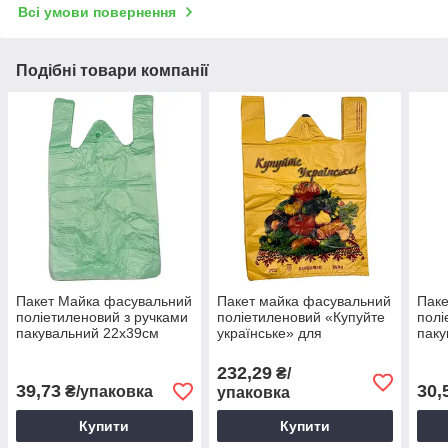
Всі умови повернення
Подібні товари компанії
Пакет Майка фасувальний
Пакет майка фасувальний
Паке
поліетиленовий з ручками
поліетиленовий «Купуйте
полі
пакувальний 22х39см
українське» для
паку
8мкм 100шт/уп.
пакування товарів, кульок
5мкм
38х57см (50 шт/уп)
фасу
232,29
₴/
прод
39,73
30,
₴/упаковка
упаковка
Купити
Купити