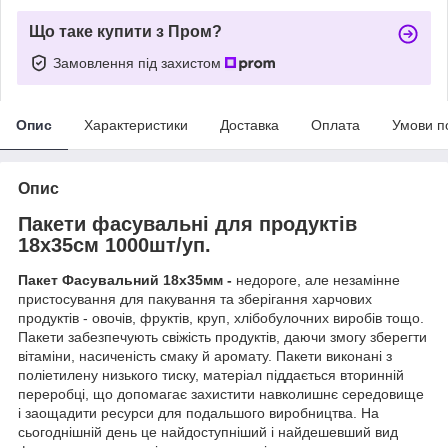
Що таке купити з Пром?
Замовлення під захистом
Опис
Характеристики
Доставка
Оплата
Умови п
Опис
Пакети фасувальні для продуктів
18х35см 1000шт/уп.
Пакет Фасувальний 18х35мм -
недороге, але незамінне
пристосування для пакування та зберігання харчових
продуктів - овочів, фруктів, круп, хлібобулочних виробів тощо.
Пакети забезпечують свіжість продуктів, даючи змогу зберегти
вітаміни, насиченість смаку й аромату. Пакети виконані з
поліетилену низького тиску, матеріал піддається вторинній
переробці, що допомагає захистити навколишнє середовище
і заощадити ресурси для подальшого виробництва. На
сьогоднішній день це найдоступніший і найдешевший вид