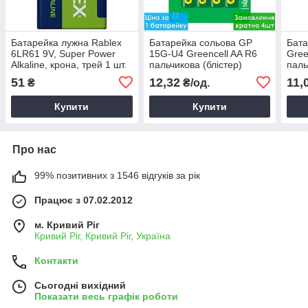
Батарейка лужна Rablex
Батарейка сольова GP
Бата
6LR61 9V, Super Power
15G-U4 Greencell AA R6
Gree
Alkaline, крона, трей 1 шт.
пальчикова (блістер)
паль
51
12,32
11,
₴
₴/од.
Купити
Купити
Про нас
99% позитивних з 1546 відгуків за рік
Працює з 07.02.2012
м. Кривий Ріг
Кривий Ріг, Кривий Ріг, Україна
Контакти
Сьогодні вихідний
Показати весь графік роботи