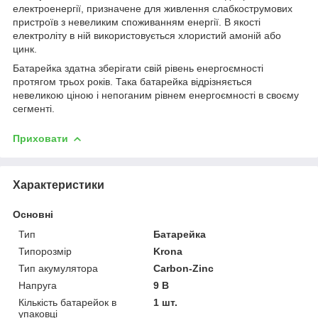
електроенергії, призначене для живлення слабкострумових
пристроїв з невеликим споживанням енергії. В якості
електроліту в ній використовується хлористий амоній або
цинк.
Батарейка здатна зберігати свій рівень енергоємності
протягом трьох років. Така батарейка відрізняється
невеликою ціною і непоганим рівнем енергоємності в своєму
сегменті.
Приховати
Характеристики
Основні
Тип
Батарейка
Типорозмір
Krona
Тип акумулятора
Carbon-Zinc
Напруга
9 В
Кількість батарейок в
1 шт.
упаковці