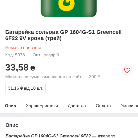
Батарейка сольова GP 1604G-S1 Greencell
6F22 9V крона (трей)
Немає в наявності
Код: 5078
Опт і роздріб
33,58
₴
Мінімальна сума замовлення на сайті — 300 ₴
31,16 ₴
від 10 шт.
Опис
Характеристики
Доставка
Оплата
Умови п
Опис
Батарейка GP 1604G-S1 Greencell 6F22
― джерело