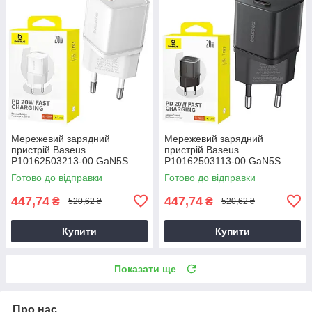
Мережевий зарядний
Мережевий зарядний
пристрій Baseus
пристрій Baseus
P10162503213-00 GaN5S
P10162503113-00 GaN5S
QC3.0 (1Type-C/20W) білий,
QC3.0 (1Type-C/20W)
Готово до відправки
Готово до відправки
зарядний пристрій для
чорний, зарядний пристрій
телефону
для телефону
447,74
447,74
₴
₴
520,62 ₴
520,62 ₴
Купити
Купити
Показати ще
Про нас