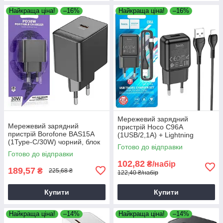
Найкраща ціна!
–16%
Найкраща ціна!
–16%
Мережевий зарядний
Мережевий зарядний
пристрій Hoco C96A
пристрій Borofone BAS15A
(1USB/2,1A) + Lightning
(1Type-C/30W) чорний, блок
чорний, зарядка для
Готово до відправки
для зарядки
смартфона
Готово до відправки
102,82
₴/набір
189,57
₴
225,68 ₴
122,40 ₴/набір
Купити
Купити
Найкраща ціна!
–14%
Найкраща ціна!
–14%