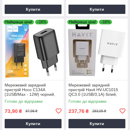
Купити
Купити
Найкраща ціна!
–16%
Найкраща ціна!
–16%
Мережевий зарядний
Мережевий зарядний
пристрій Hoco C134A
пристрій Havit HV-UC1015
(1USB/Max - 12W) чорний,
QC3.0 (1USB/3,1А) білий,
зарядка для телефону,
адаптер живлення
Готово до відправки
Готово до відправки
зарядний пристрій для
телефону
73,90
237,76
₴
₴
87,98 ₴
283,05 ₴
Купити
Купити