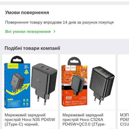
Умови повернення
Повернення товару впродовж 14 днів за рахунок покупця
Всі умови повернення
Подібні товари компанії
Мережевий зарядний
Мережевий зарядний
МЗП
пристрій Hoco N35 PD45W
пристрій Hoco CS26A
PD6
(2Type-C) чорний,
PD45W+QC3.0 (2Type-
C/1U
зарядний блок
C/1USB) чорний, зарядний
прис