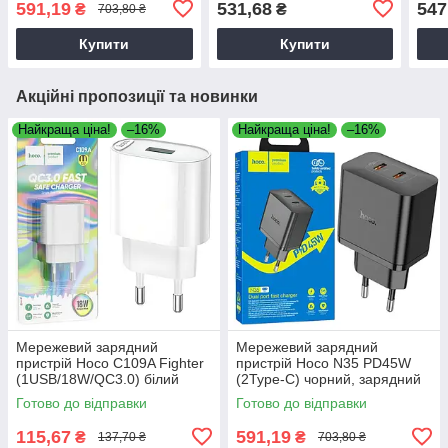
591,19
531,68
547
₴
₴
703,80 ₴
пристрій для телефону
Купити
Купити
Акційні пропозиції та новинки
Найкраща ціна!
–16%
Найкраща ціна!
–16%
Мережевий зарядний
Мережевий зарядний
пристрій Hoco C109A Fighter
пристрій Hoco N35 PD45W
(1USB/18W/QC3.0) білий
(2Type-C) чорний, зарядний
блок
Готово до відправки
Готово до відправки
115,67
591,19
₴
₴
137,70 ₴
703,80 ₴