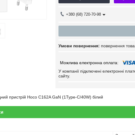
+380 (68) 720-70-98
повернення това
У компанії підключені електронні пла
сайту.
ний пристрій Hoco C162A GaN (1Type-C/40W) білий
ки