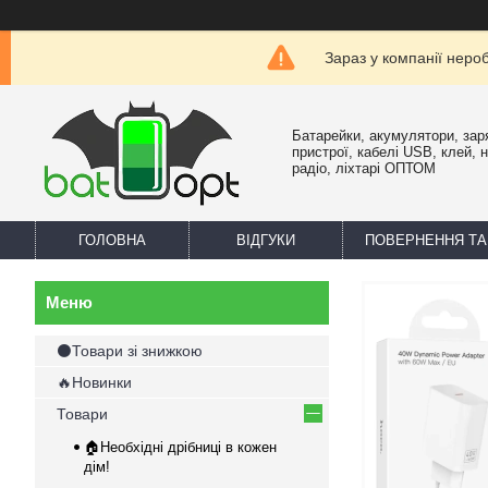
Зараз у компанії неро
Батарейки, акумулятори, зар
пристрої, кабелі USB, клей, 
радіо, ліхтарі ОПТОМ
ГОЛОВНА
ВІДГУКИ
ПОВЕРНЕННЯ ТА
⚫Товари зі знижкою
🔥Новинки
Товари
🏠Необхідні дрібниці в кожен
дім!