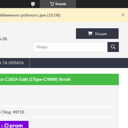
Кошик
йближчого робочого дня (10.08).
Кошик
5-35
А ТА ОПЛАТА
o C162A GaN (1Type-C/40W) білий
б
Код:
49715
 з