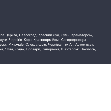
 Біла Церква, Павлоград, Красний Луч, Суми, Краматорськ,
луки, Чернігів, Керч, Красноармійськ, Сєвєродонецьк,
ьк, Миколаїв, Олександрія, Чернівці, Ізмаїл, Артемівськ,
вка, Ялта, Луцьк, Бровари, Запоріжжя, Шахтарськ, Нікополь,