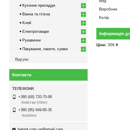
Вид
Кухонне приладдя
Виробник
Ванна та гігієна
Колір
Клей
Електротовари
Інформація д
Рукавички
Ціна:
306 ₴
Пакування, пакети, сумки
Відгуки
Контакти
+380 (68) 720-70-98
Київстар (Viber)
+380 (95) 949-85-35
Vodafone
batopt.com.ua@gmail.com