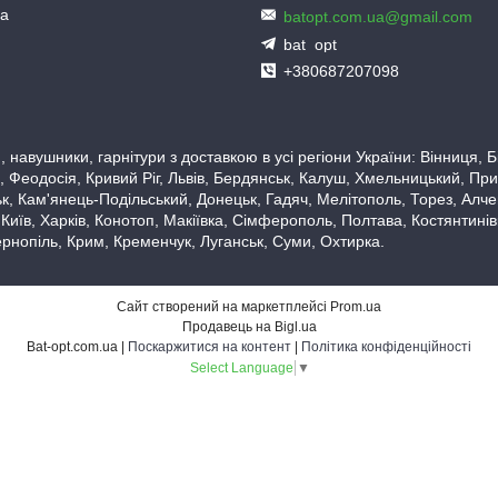
ua
batopt.com.ua@gmail.com
bat_opt
+380687207098
 навушники, гарнітури з доставкою в усі регіони України: Вінниця,
 Феодосія, Кривий Ріг, Львів, Бердянськ, Калуш, Хмельницький, При
, Кам'янець-Подільський, Донецьк, Гадяч, Мелітополь, Торез, Алчевс
 Київ, Харків, Конотоп, Макіївка, Сімферополь, Полтава, Костянтині
рнопіль, Крим, Кременчук, Луганськ, Суми, Охтирка.
Сайт створений на маркетплейсі
Prom.ua
Продавець на Bigl.ua
Bat-opt.com.ua |
Поскаржитися на контент
|
Політика конфіденційності
Select Language
▼