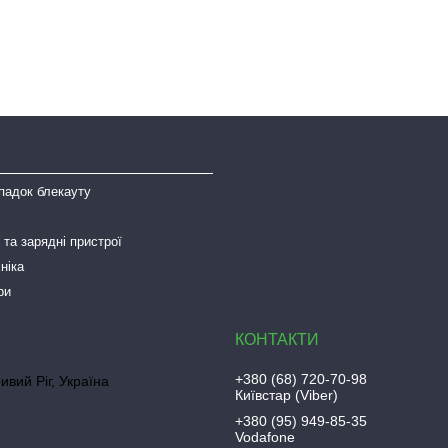
падок блекауту
та зарядні пристрої
ніка
ри
+380 (68) 720-70-98
ривий Ріг, Україна
Київстар (Viber)
+380 (95) 949-85-35
Vodafone