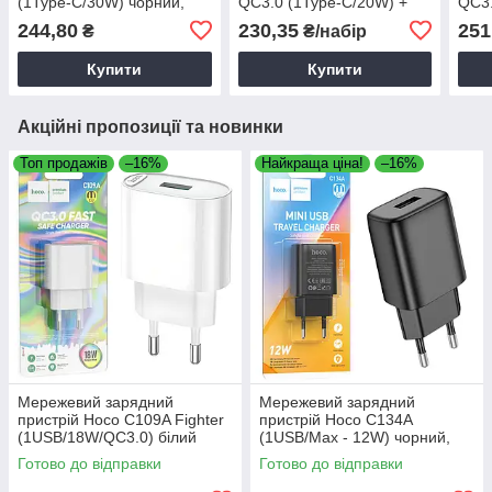
(1Type-C/30W) чорний,
QC3.0 (1Type-C/20W) +
QC3.
зарядний пристрій для
Type-C/Lightning білий
C/1U
244,80
230,35
251
₴
₴/набір
телефону
C/Ty
Купити
Купити
Акційні пропозиції та новинки
Топ продажів
–16%
Найкраща ціна!
–16%
Мережевий зарядний
Мережевий зарядний
пристрій Hoco C109A Fighter
пристрій Hoco C134A
(1USB/18W/QC3.0) білий
(1USB/Max - 12W) чорний,
зарядка для телефону,
Готово до відправки
Готово до відправки
зарядний пристрій для
телефону