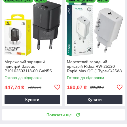
Найкраща ціна!
–14%
Найкраща ціна!
–13%
Мережевий зарядний
Мережевий зарядний
пристрій Baseus
пристрій Ridea RW-25120
P10162503113-00 GaN5S
Rapid Max QC (1Type-C/25W)
QC3.0 (1Type-C/20W)
білий, блок живлення для
Готово до відправки
Готово до відправки
чорний, зарядний пристрій
смартфона
для телефону
447,74
180,07
₴
₴
520,62 ₴
206,98 ₴
Купити
Купити
Показати ще