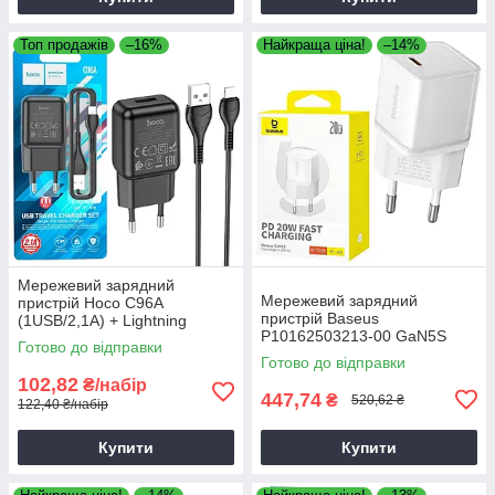
Топ продажів
–16%
Найкраща ціна!
–14%
Мережевий зарядний
Мережевий зарядний
пристрій Hoco C96A
пристрій Baseus
(1USB/2,1A) + Lightning
P10162503213-00 GaN5S
чорний, зарядка для
Готово до відправки
QC3.0 (1Type-C/20W) білий,
смартфона
Готово до відправки
зарядний пристрій для
102,82
₴/набір
телефону
447,74
₴
520,62 ₴
122,40 ₴/набір
Купити
Купити