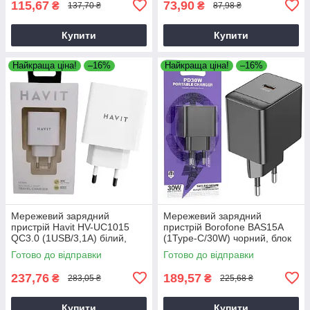
115,67
73,90
₴
₴
137,70 ₴
87,98 ₴
Купити
Купити
Найкраща ціна!
–16%
Найкраща ціна!
–16%
Мережевий зарядний
Мережевий зарядний
пристрій Havit HV-UC1015
пристрій Borofone BAS15A
QC3.0 (1USB/3,1А) білий,
(1Type-C/30W) чорний, блок
адаптер живлення
для зарядки
Готово до відправки
Готово до відправки
237,76
189,57
₴
₴
283,05 ₴
225,68 ₴
Купити
Купити