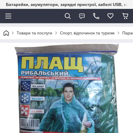
Батарейки, акумулятори, зарядні пристрої, кабелі USB, кле
Товари та послуги
Спорт, відпочинок та туризм
Пара