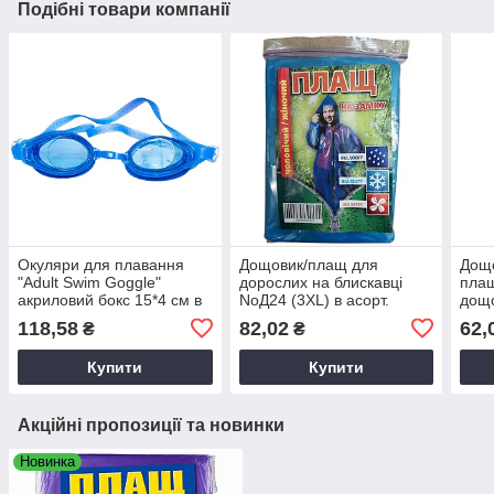
Подібні товари компанії
Окуляри для плавання
Дощовик/плащ для
Дощ
"Adult Swim Goggle"
дорослих на блискавці
плащ
акриловий бокс 15*4 см в
NoД24 (3XL) в асорт.
дощо
асорт., окуляри для
118,58
82,02
62,
₴
₴
плавання для дорослих
Купити
Купити
Акційні пропозиції та новинки
Новинка