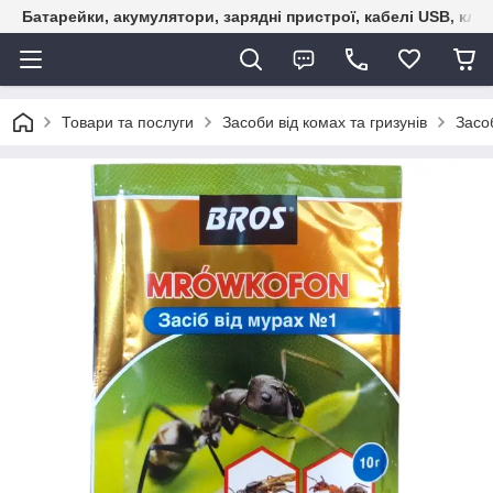
Батарейки, акумулятори, зарядні пристрої, кабелі USB, кле
Товари та послуги
Засоби від комах та гризунів
Засоб