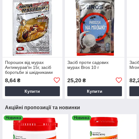
Порошок від мурах
Засіб проти садових
Засі
Антимурав'їн 15г, засіб
мурах Bros 10 г
Mrow
боротьби зі шкідниками
8,64
25,20
82,
₴
₴
Купити
Купити
Акційні пропозиції та новинки
Новинка
Новинка