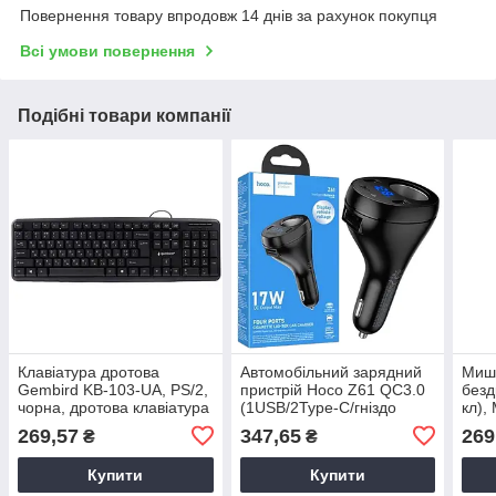
Повернення товару впродовж 14 днів за рахунок покупця
Всі умови повернення
Подібні товари компанії
Клавіатура дротова
Автомобільний зарядний
Миш
Gembird KB-103-UA, PS/2,
пристрій Hoco Z61 QC3.0
безд
чорна, дротова клавіатура
(1USB/2Type-C/гніздо
кл),
для геймерів
прикурювача/17W) чорний
Ком
269,57
347,65
269
₴
₴
безд
Купити
Купити