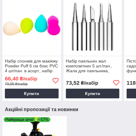
Набір спонжів для макіяжу
Набір паяльних жал
Піст
Powder Puff 6 см бокс PVC
композитних 5 шт./пач.,
садо
4 шт/пач. в асорт., набір
Жала для паяльника,
функ
спонжів для макіяжу
Змінні наконечники для
Розп
66,40
₴/набір
пайки
Піст
73,52
118
₴/набір
79,05 ₴/набір
Поли
Купити
Купити
Акційні пропозиції та новинки
Найкраща ціна!
–17%