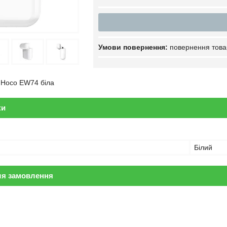
повернення това
 Hoco EW74 біла
ки
Білий
ля замовлення