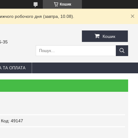
Кошик
жчого робочого дня (завтра, 10.08).
Кошик
5-35
А ТА ОПЛАТА
Код:
49147