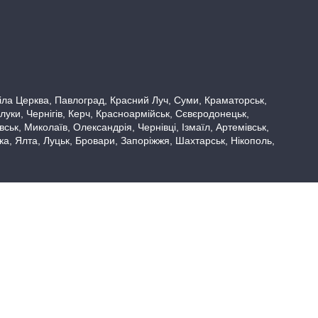
 Біла Церква, Павлоград, Красний Луч, Суми, Краматорськ,
луки, Чернігів, Керч, Красноармійськ, Сєвєродонецьк,
ьк, Миколаїв, Олександрія, Чернівці, Ізмаїл, Артемівськ,
вка, Ялта, Луцьк, Бровари, Запоріжжя, Шахтарськ, Нікополь,