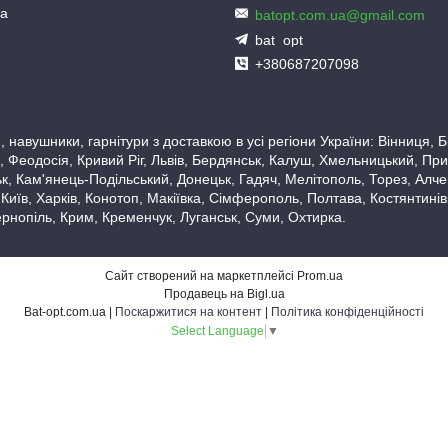
ua
batopt.com.ua@gmail.com
bat_opt
+380687207098
 навушники, гарнітури з доставкою в усі регіони України: Вінниця,
 Феодосія, Кривий Ріг, Львів, Бердянськ, Калуш, Хмельницький, При
, Кам'янець-Подільський, Донецьк, Гадяч, Мелітополь, Торез, Алчевс
 Київ, Харків, Конотоп, Макіївка, Сімферополь, Полтава, Костянтині
рнопіль, Крим, Кременчук, Луганськ, Суми, Охтирка.
Сайт створений на маркетплейсі
Prom.ua
Продавець на Bigl.ua
Bat-opt.com.ua |
Поскаржитися на контент
|
Політика конфіденційності
Select Language
▼