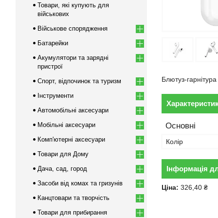
Товари, які купують для
військових
Військове спорядження
Батарейки
Акумулятори та зарядні
пристрої
Блютуз-гарнітура
Спорт, відпочинок та туризм
Інструменти
Характеристи
Автомобільні аксесуари
Мобільні аксесуари
Основні
Комп'ютерні аксесуари
Колір
Товари для Дому
Інформація д
Дача, сад, город
Засоби від комах та гризунів
Ціна:
326,40 ₴
Канцтовари та творчість
Товари для прибирання