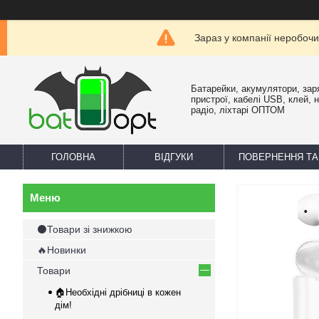
Зараз у компанії неробочи
Батарейки, акумулятори, зар
пристрої, кабелі USB, клей, 
радіо, ліхтарі ОПТОМ
ГОЛОВНА
ВІДГУКИ
ПОВЕРНЕННЯ ТА
⚫Товари зі знижкою
🔥Новинки
Товари
🏠Необхідні дрібниці в кожен
дім!