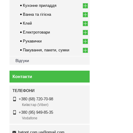
Кухонне приладдя
Ванна та гігієна
Клей
Електротовари
Рукавички
Пакування, пакети, сумки
Відгуки
Контакти
+380 (68) 720-70-98
Київстар (Viber)
+380 (95) 949-85-35
Vodafone
batopt.com.ua@gmail.com