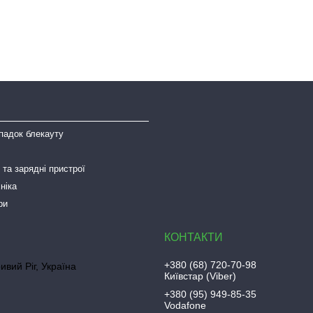
падок блекауту
та зарядні пристрої
ніка
ри
+380 (68) 720-70-98
ривий Ріг, Україна
Київстар (Viber)
+380 (95) 949-85-35
Vodafone