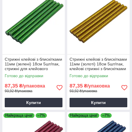
Стрижні клейові з блискітками
Стрижні клейові з блискітками
11мм (зелені) 18см 5шт/пак,
11мм (золоті) 18см 5шт/пак,
стрижні для клейового
клейові стрижні з блискітками
пістолета з блискітками
золоті
Готово до відправки
Готово до відправки
зелені
87,35
87,35
₴/упаковка
₴/упаковка
93,92 ₴/упаковка
93,92 ₴/упаковка
Купити
Купити
Найкраща ціна!
–7%
Найкраща ціна!
–7%