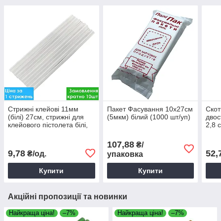
Стрижні клейові 11мм
Пакет Фасування 10х27см
Скот
(білі) 27см, стрижні для
(5мкм) білий (1000 шт/уп)
двос
клейового пістолета білі,
2,8 
білі клейові стрижні
без 
107,88
₴/
9,78
52,
₴/од.
упаковка
Купити
Купити
Акційні пропозиції та новинки
Найкраща ціна!
–7%
Найкраща ціна!
–7%