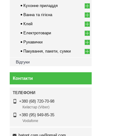
Кухонне приладдя
Ванна та гігієна
Клей
Електротовари
Рукавички
Пакування, пакети, сумки
Відгуки
Контакти
+380 (68) 720-70-98
Київстар (Viber)
+380 (95) 949-85-35
Vodafone
batopt.com.ua@gmail.com