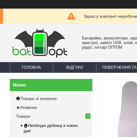
Зараз у компанії неробочи
Батарейки, акумулятори, зар
пристрої, кабелі USB, клей, 
радіо, ліхтарі ОПТОМ
ГОЛОВНА
ВІДГУКИ
ПОВЕРНЕННЯ ТА
⚫Товари зі знижкою
🔥Новинки
Товари
🏠Необхідні дрібниці в кожен
дім!