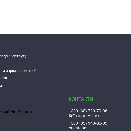
падок блекауту
та зарядні пристрої
ніка
ри
+380 (68) 720-70-98
ривий Ріг, Україна
Київстар (Viber)
+380 (95) 949-85-35
Vodafone