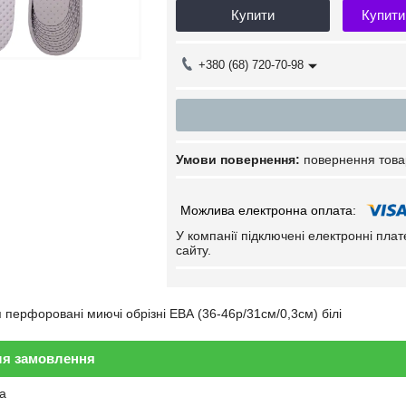
Купити
Купити
+380 (68) 720-70-98
повернення това
У компанії підключені електронні пла
сайту.
я перфоровані миючі обрізні ЕВА (36-46р/31см/0,3см) білі
ля замовлення
а