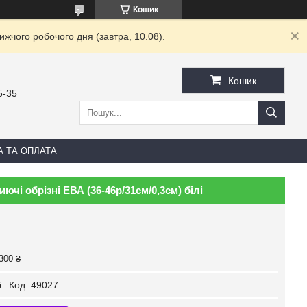
Кошик
жчого робочого дня (завтра, 10.08).
Кошик
5-35
А ТА ОПЛАТА
ючі обрізні ЕВА (36-46р/31см/0,3см) білі
300 ₴
б
Код:
49027