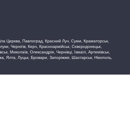
 Біла Церква, Павлоград, Красний Луч, Суми, Краматорськ,
луки, Чернігів, Керч, Красноармійськ, Сєвєродонецьк,
ьк, Миколаїв, Олександрія, Чернівці, Ізмаїл, Артемівськ,
вка, Ялта, Луцьк, Бровари, Запоріжжя, Шахтарськ, Нікополь,