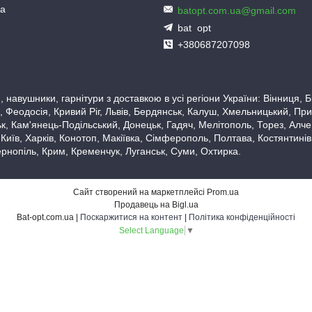
ua
batopt.com.ua@gmail.com
bat_opt
+380687207098
 навушники, гарнітури з доставкою в усі регіони України: Вінниця,
 Феодосія, Кривий Ріг, Львів, Бердянськ, Калуш, Хмельницький, При
, Кам'янець-Подільський, Донецьк, Гадяч, Мелітополь, Торез, Алчевс
 Київ, Харків, Конотоп, Макіївка, Сімферополь, Полтава, Костянтині
рнопіль, Крим, Кременчук, Луганськ, Суми, Охтирка.
Сайт створений на маркетплейсі
Prom.ua
Продавець на Bigl.ua
Bat-opt.com.ua |
Поскаржитися на контент
|
Політика конфіденційності
Select Language
▼