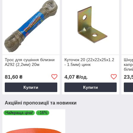
Трос для сушіння білизни
Куточок 20 (22х22х25х1.2
Шнур
А292 (2,2мм) 20м
- 1.5мм) цинк
капр
біли
Госп
81,60
4,07
23,
₴
₴/од.
унів
Купити
Купити
Акційні пропозиції та новинки
Найкраща ціна!
–16%