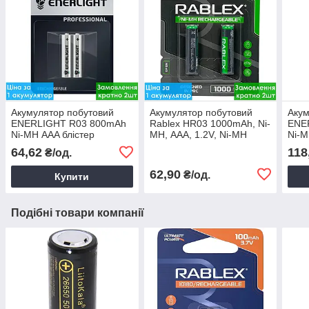
Акумулятор побутовий
Акумулятор побутовий
Акум
ENERLIGHT R03 800mAh
Rablex HR03 1000mAh, Ni-
ENE
Ni-MH ААA блістер
MH, ААA, 1.2V, Ni-MH
Ni-M
акумулятор 1000mAh 1.2В
64,62
118
₴/од.
(2 шт)
62,90
₴/од.
Купити
Подібні товари компанії