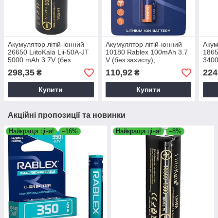
Акумулятор літій-іонний
Акумулятор літій-іонний
Акум
26650 LiitoKala Lii-50A-JT
10180 Rablex 100mAh 3.7
1865
5000 mAh 3.7V (без
V (без захисту),
3400
захисту) з клемним
акумулятор для ліхтарика,
захи
298,35
110,92
224
₴
₴
виступом
компактний акумулятор
Купити
Купити
Акційні пропозиції та новинки
Найкраща ціна!
–16%
Найкраща ціна!
–8%