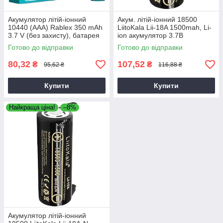
Акумулятор літій-іонний
Акум. літій-іонний 18500
10440 (ААА) Rablex 350 mAh
LiitoKala Lii-18A 1500mah, Li-
3.7 V (без захисту), батарея
ion акумулятор 3.7В
формату ААА
Готово до відправки
Готово до відправки
80,32
107,52
₴
₴
95,62 ₴
116,88 ₴
Купити
Купити
Найкраща ціна!
–8%
Акумулятор літій-іонний