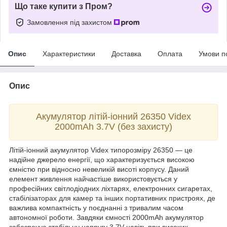
Що таке купити з Пром?
Замовлення під захистом
Опис
Характеристики
Доставка
Оплата
Умови п
Опис
Акумулятор літій-іонний 26350 Videx
2000mAh 3.7V (без захисту)
Літій-іонний акумулятор Videx типорозміру 26350 — це
надійне джерело енергії, що характеризується високою
ємністю при відносно невеликій висоті корпусу. Даний
елемент живлення найчастіше використовується у
професійних світлодіодних ліхтарях, електронних сигаретах,
стабілізаторах для камер та інших портативних пристроях, де
важлива компактність у поєднанні з тривалим часом
автономної роботи. Завдяки ємності 2000mAh акумулятор
забезпечує стабільну напругу 3.7V навіть при високих