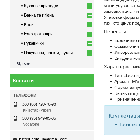
м'яти усуває зат
Кухонне приладдя
зимових пальт чи
Ванна та гігієна
Упаковка формату
тих, хто цінує по
Клей
Переваги:
Електротовари
Ефективне ві
Рукавички
Освіжаючий 
Універсальні
Пакування, пакети, сумки
Вигідний ком
Відгуки
Характеристики
Тип: Засіб в
Контакти
Аромат: М'я
Форма випус
Кількість в 
Призначення
+380 (68) 720-70-98
Київстар (Viber)
Комплектація
+380 (95) 949-85-35
Таблетки 
Vodafone
batopt.com.ua@gmail.com