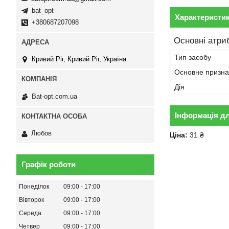
bat_opt
Характеристи
+380687207098
Основні атри
Тип засобу
Кривий Ріг, Кривий Ріг, Україна
Основне призна
Дія
Bat-opt.com.ua
Інформація д
Любов
Ціна:
31 ₴
Графік роботи
Понеділок
09:00
17:00
Вівторок
09:00
17:00
Середа
09:00
17:00
Четвер
09:00
17:00