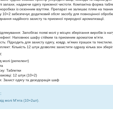
хлі запахи, надаючи одягу приємної чистоти. Компактна форма табл
 коробках із сезонним взуттям. Препарат не залишає плям на тканин
 10+2 забезпечує додатковий обсяг засобу для повноцінної обробки в
єднання надійного захисту та приємної природної ароматизації.
длякування: Запобігає появі молі у місцях зберігання виробів із на
ефект: Наповнює шафу стійким та приємним ароматом м'яти.
сть: Підходить для захисту одягу, ковдр, м'яких іграшок та текстилю.
плект: Кількість 12 штук дозволяє захистити одразу кілька зон збері
:
ід молі (репелент)
та
ку: Таблетки
упаковці: 12 штук (10+2)
: Захист одягу та дезодорація шаф
:
від молі М'ята (10+2шт).