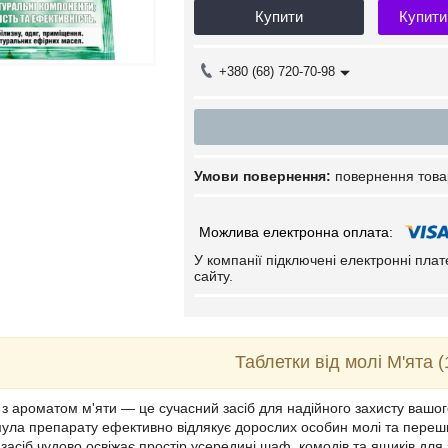
Купити
Купити
+380 (68) 720-70-98
повернення това
У компанії підключені електронні пла
сайту.
Таблетки від молі М'ята 
 з ароматом м'яти — це сучасний засіб для надійного захисту вашого
ла препарату ефективно відлякує дорослих особин молі та перешк
, засіб чудово освіжає простір усередині шаф, комодів та ящиків д