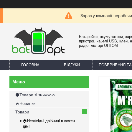
Зараз у компанії неробочи
Батарейки, акумулятори, зар
пристрої, кабелі USB, клей, 
радіо, ліхтарі ОПТОМ
ГОЛОВНА
ВІДГУКИ
ПОВЕРНЕННЯ ТА
⚫Товари зі знижкою
🔥Новинки
Товари
🏠Необхідні дрібниці в кожен
дім!