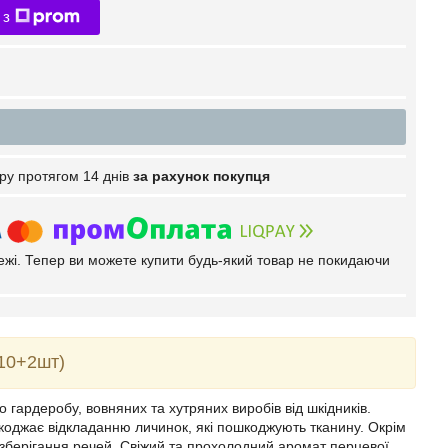
 з
ру протягом 14 днів
за рахунок покупця
тежі. Тепер ви можете купити будь-який товар не покидаючи
(10+2шт)
 гардеробу, вовняних та хутряних виробів від шкідників.
оджає відкладанню личинок, які пошкоджують тканину. Окрім
ля зберігання речей. Свіжий та прохолодний аромат перцевої