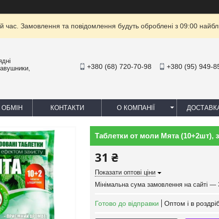
й час. Замовлення та повідомлення будуть оброблені з 09:00 найбли
ядні
+380 (68) 720-70-98
+380 (95) 949-8
навушники,
 ОБМІН
КОНТАКТИ
О КОМПАНІЇ
ДОСТАВК
Таблетки от моли Мята (10+2шт), за
31 ₴
Показати оптові ціни
Мінімальна сума замовлення на сайті — 
Готово до відправки
Оптом і в роздрі