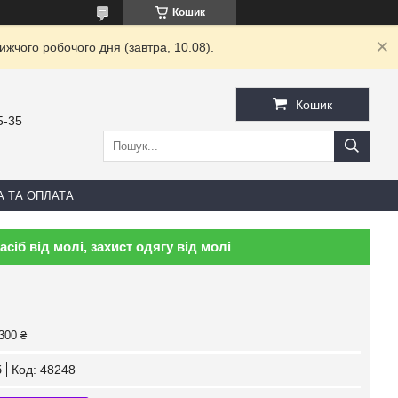
Кошик
жчого робочого дня (завтра, 10.08).
Кошик
5-35
А ТА ОПЛАТА
сіб від молі, захист одягу від молі
300 ₴
б
Код:
48248