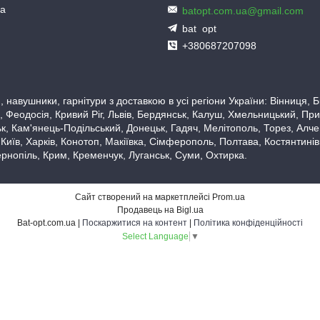
ua
batopt.com.ua@gmail.com
bat_opt
+380687207098
 навушники, гарнітури з доставкою в усі регіони України: Вінниця,
 Феодосія, Кривий Ріг, Львів, Бердянськ, Калуш, Хмельницький, При
, Кам'янець-Подільський, Донецьк, Гадяч, Мелітополь, Торез, Алчевс
 Київ, Харків, Конотоп, Макіївка, Сімферополь, Полтава, Костянтині
рнопіль, Крим, Кременчук, Луганськ, Суми, Охтирка.
Сайт створений на маркетплейсі
Prom.ua
Продавець на Bigl.ua
Bat-opt.com.ua |
Поскаржитися на контент
|
Політика конфіденційності
Select Language
▼