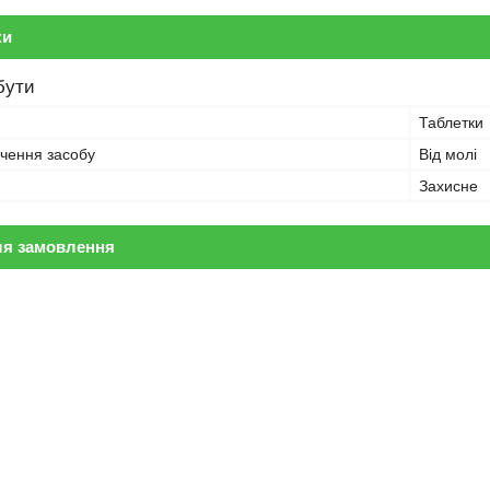
ки
бути
Таблетки
чення засобу
Від молі
Захисне
ля замовлення