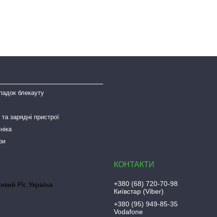
падок блекауту
та зарядні пристрої
ніка
ри
+380 (68) 720-70-98
ривий Ріг, Україна
Київстар (Viber)
+380 (95) 949-85-35
Vodafone