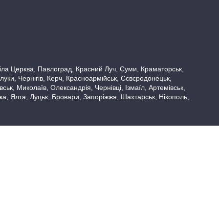
 Біла Церква, Павлоград, Красний Луч, Суми, Краматорськ,
луки, Чернігів, Керч, Красноармійськ, Сєвєродонецьк,
ьк, Миколаїв, Олександрія, Чернівці, Ізмаїл, Артемівськ,
вка, Ялта, Луцьк, Бровари, Запоріжжя, Шахтарськ, Нікополь,