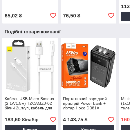
113
65,02
76,50
₴
₴
Подібні товари компанії
Кабель USB-Micro Baseus
Портативний зарядний
Міні
(2,1A/1,5м) TZCAMZJ-02
пристрій Power bank +
(1х1
білий 2шт/уп, кабель для
ліхтар Hoco DB81A
теле
зарядки iPhone
50000mAh (PD65W/QC3.0)
асор
чорний, Зовнішній
мале
183,60
4 143,75
160
₴/набір
₴
акумулятор
Купити
Купити