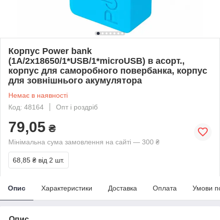
Корпус Power bank
(1A/2х18650/1*USB/1*microUSB) в асорт.,
корпус для саморобного повербанка, корпус
для зовнішнього акумулятора
Немає в наявності
Код: 48164
Опт і роздріб
79,05
₴
Мінімальна сума замовлення на сайті — 300 ₴
68,85 ₴
від 2 шт.
Опис
Характеристики
Доставка
Оплата
Умови п
Опис