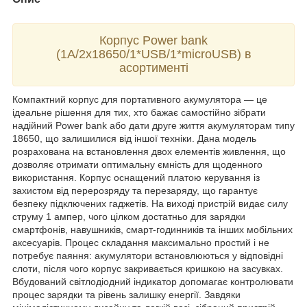
Корпус Power bank
(1A/2х18650/1*USB/1*microUSB) в
асортименті
Компактний корпус для портативного акумулятора — це
ідеальне рішення для тих, хто бажає самостійно зібрати
надійний Power bank або дати друге життя акумуляторам типу
18650, що залишилися від іншої техніки. Дана модель
розрахована на встановлення двох елементів живлення, що
дозволяє отримати оптимальну ємність для щоденного
використання. Корпус оснащений платою керування із
захистом від перерозряду та перезаряду, що гарантує
безпеку підключених гаджетів. На виході пристрій видає силу
струму 1 ампер, чого цілком достатньо для зарядки
смартфонів, навушників, смарт-годинників та інших мобільних
аксесуарів. Процес складання максимально простий і не
потребує паяння: акумулятори встановлюються у відповідні
слоти, після чого корпус закривається кришкою на засувках.
Вбудований світлодіодний індикатор допомагає контролювати
процес зарядки та рівень залишку енергії. Завдяки