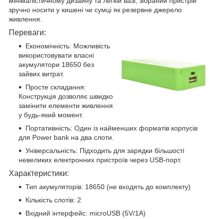
мінімалістичному дизайну та легкій вазі, зібраний пристрій
зручно носити у кишені чи сумці як резервне джерело
живлення.
Переваги:
Економічність: Можливість
використовувати власні
акумулятори 18650 без
зайвих витрат.
Просте складання:
Конструкція дозволяє швидко
замінити елементи живлення
у будь-який момент.
Портативність: Один із найменших форматів корпусів
для Power bank на два слоти.
Універсальність: Підходить для зарядки більшості
невеликих електронних пристроїв через USB-порт.
Характеристики:
Тип акумуляторів: 18650 (не входять до комплекту)
Кількість слотів: 2
Вхідний інтерфейс: microUSB (5V/1A)