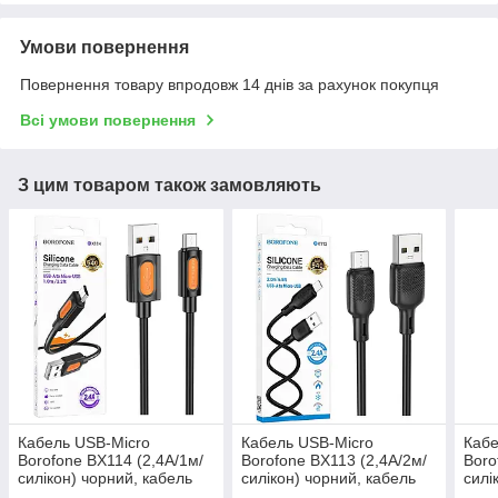
Умови повернення
Повернення товару впродовж 14 днів за рахунок покупця
Всі умови повернення
З цим товаром також замовляють
Кабель USB-Micro
Кабель USB-Micro
Кабе
Borofone BX114 (2,4A/1м/
Borofone BX113 (2,4А/2м/
Boro
силікон) чорний, кабель
силікон) чорний, кабель
силі
для зарядки телефону
для зарядки iPhone
для 