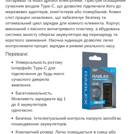
ліхтариках та іншої дрібної електроніки. Пристрій оснащений
сучасним входом Type-C, що дозволяє підключати його до
мережевих адаптерів, комп'ютерів або повербанків. Кожен
слот працює незалежно, що забезпечує безпеку та
оптимальний цикл зарядки для кожного елемента. Корпус
виконаний з якісного вогнетривкого пластику, а вбудована
система захисту оберігає акумулятори від перезаряду та
короткого замикання. Наочна індикація дозволяє легко
контролювати процес зарядки в режимі реального часу.
Переваги:
Універсальність роз'єму:
Інтерфейс Type-C для
підключення до будь-якого
сучасного джерела
живлення.
Багатоканальність:
Можливість заряджати від 1
до 4 акумуляторів
одночасно.
Безпека: Інтелектуальний контроль напруги запобігає
пошкодженню акумуляторів.
Компактний розмір: Легко поміщається в сумці або