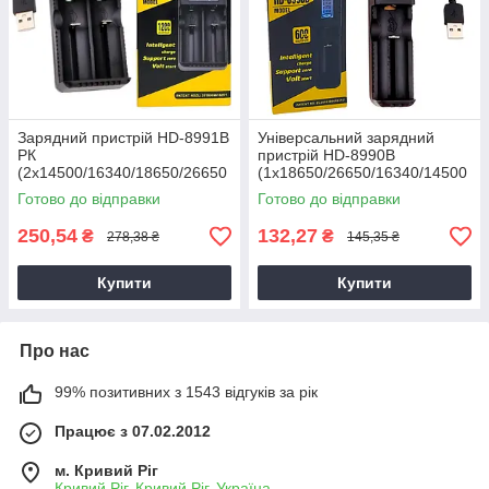
Зарядний пристрій HD-8991B
Універсальний зарядний
РК
пристрій HD-8990B
(2x14500/16340/18650/26650
(1x18650/26650/16340/14500
) USB
) USB
Готово до відправки
Готово до відправки
250,54
132,27
₴
₴
278,38 ₴
145,35 ₴
Купити
Купити
Про нас
99% позитивних з 1543 відгуків за рік
Працює з 07.02.2012
м. Кривий Ріг
Кривий Ріг, Кривий Ріг, Україна