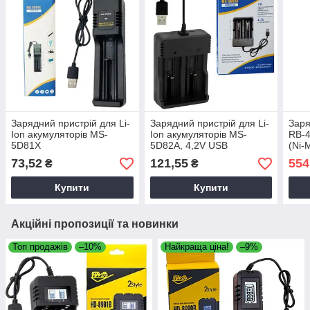
Зарядний пристрій для Li-
Зарядний пристрій для Li-
Заря
Ion акумуляторів MS-
Ion акумуляторів MS-
RB-4
5D81X
5D82A, 4,2V USB
(Ni-
(1х18650/26650/14500/16340/18500)
IMR/
73,52
121,55
554
₴
₴
4.2 V USB
(Typ
акум
Купити
Купити
Акційні пропозиції та новинки
Топ продажів
–10%
Найкраща ціна!
–9%