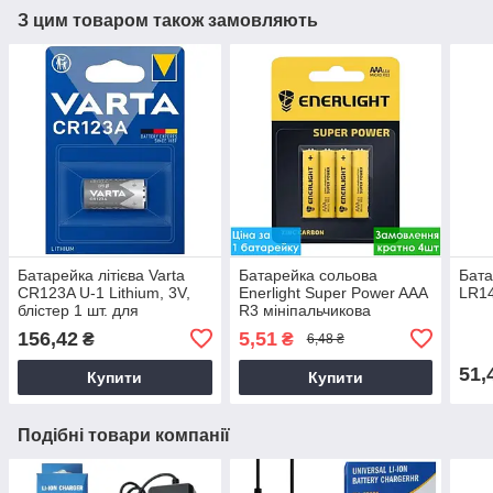
З цим товаром також замовляють
Батарейка літієва Varta
Батарейка сольова
Бата
CR123A U-1 Lithium, 3V,
Enerlight Super Power AAA
LR14
блістер 1 шт. для
R3 мініпальчикова
фотообладнання, ліхтарів,
(блістер), мініпальчикові,
156,42
5,51
₴
₴
6,48 ₴
тепловізорів
сольові батарейки
51,
Купити
Купити
Подібні товари компанії