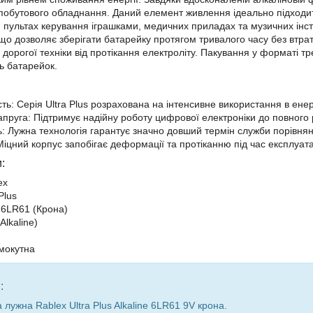
побутового обладнання. Даний елемент живлення ідеально підходит
 пультах керування іграшками, медичних приладах та музичних інстр
що дозволяє зберігати батарейку протягом тривалого часу без втра
 дорогої техніки від протікання електроліту. Пакування у форматі т
ть батарейок.
сть: Серія Ultra Plus розрахована на інтенсивне використання в ен
апруга: Підтримує надійну роботу цифрової електроніки до повного 
ть: Лужна технологія гарантує значно довший термін служби порівня
Міцний корпус запобігає деформації та протіканню під час експлуата
:
ex
Plus
 6LR61 (Крона)
Alkaline)
мокутна
:
 лужна Rablex Ultra Plus Alkaline 6LR61 9V крона.