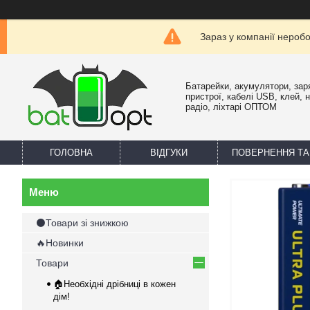
Зараз у компанії нероб
Батарейки, акумулятори, зар
пристрої, кабелі USB, клей, 
радіо, ліхтарі ОПТОМ
ГОЛОВНА
ВІДГУКИ
ПОВЕРНЕННЯ ТА
⚫Товари зі знижкою
🔥Новинки
Товари
🏠Необхідні дрібниці в кожен
дім!