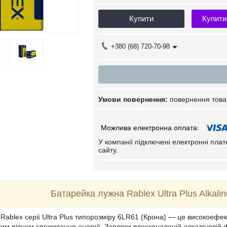
Купити
Купити
+380 (68) 720-70-98
повернення това
У компанії підключені електронні пла
сайту.
Батарейка лужна Rablex Ultra Plus Alkali
Rablex серії Ultra Plus типорозміру 6LR61 (Крона) — це високоефе
оким рівнем споживання енергії. Завдяки вдосконаленій алкаліновій 