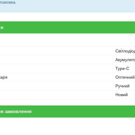
паковка.
ки
Світлодіо
Акумулят
Type-C
таря
Оптичний
Ручний
Новий
ля замовлення