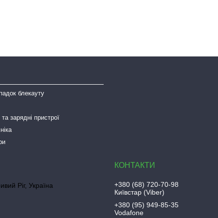
падок блекауту
та зарядні пристрої
ніка
ри
+380 (68) 720-70-98
ривий Ріг, Україна
Київстар (Viber)
+380 (95) 949-85-35
Vodafone