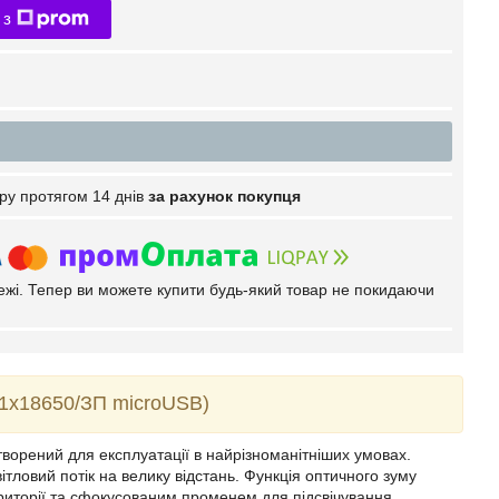
 з
ру протягом 14 днів
за рахунок покупця
тежі. Тепер ви можете купити будь-який товар не покидаючи
/1х18650/ЗП microUSB)
ворений для експлуатації в найрізноманітніших умовах.
тловий потік на велику відстань. Функція оптичного зуму
риторії та сфокусованим променем для підсвічування