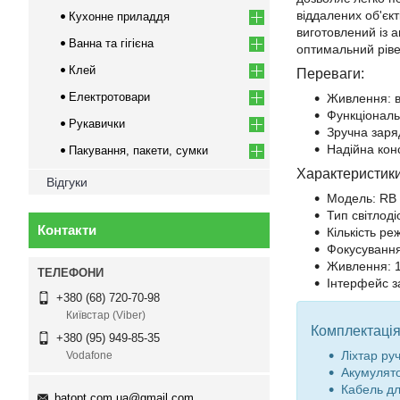
віддалених об'єк
Кухонне приладдя
виготовлений із 
Ванна та гігієна
оптимальний рівен
Клей
Переваги:
Електротовари
Живлення: в
Функціональ
Рукавички
Зручна заря
Надійна кон
Пакування, пакети, сумки
Характеристики
Відгуки
Модель: RB
Тип світлоді
Контакти
Кількість ре
Фокусування
Живлення: 1
Інтерфейс з
+380 (68) 720-70-98
Київстар (Viber)
Комплектація
+380 (95) 949-85-35
Ліхтар ру
Vodafone
Акумулято
Кабель дл
batopt.com.ua@gmail.com