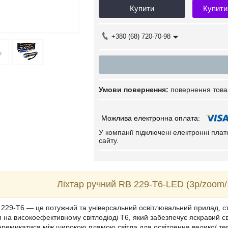
Купити
Купити
+380 (68) 720-70-98
повернення това
У компанії підключені електронні пла
сайту.
Ліхтар ручний RB 229-T6-LED (3р/zoom
 229-T6 — це потужний та універсальний освітлювальний прилад, ст
 на високоефективному світлодіоді T6, який забезпечує яскравий сві
еремикатися між широкою плямою світла для освітлення великої те