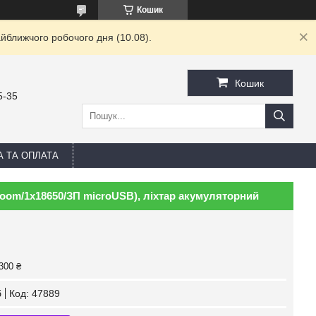
Кошик
йближчого робочого дня (10.08).
Кошик
5-35
А ТА ОПЛАТА
zoom/1х18650/ЗП microUSB), ліхтар акумуляторний
300 ₴
б
Код:
47889