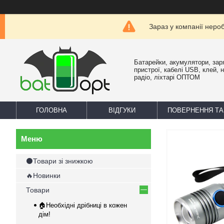
Зараз у компанії неро
Батарейки, акумулятори, зар
пристрої, кабелі USB, клей, 
радіо, ліхтарі ОПТОМ
ГОЛОВНА
ВІДГУКИ
ПОВЕРНЕННЯ ТА
⚫Товари зі знижкою
🔥Новинки
Товари
🏠Необхідні дрібниці в кожен
дім!