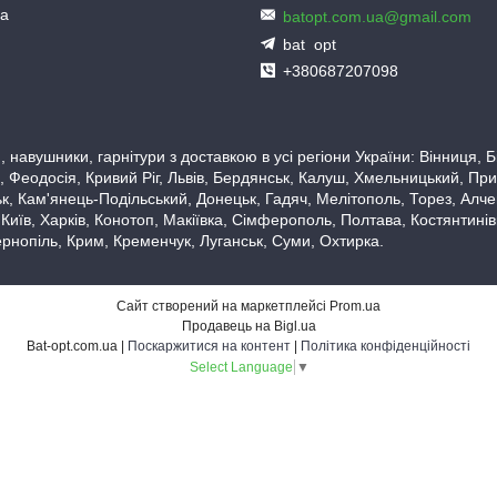
ua
batopt.com.ua@gmail.com
bat_opt
+380687207098
 навушники, гарнітури з доставкою в усі регіони України: Вінниця,
 Феодосія, Кривий Ріг, Львів, Бердянськ, Калуш, Хмельницький, При
, Кам'янець-Подільський, Донецьк, Гадяч, Мелітополь, Торез, Алчевс
 Київ, Харків, Конотоп, Макіївка, Сімферополь, Полтава, Костянтині
рнопіль, Крим, Кременчук, Луганськ, Суми, Охтирка.
Сайт створений на маркетплейсі
Prom.ua
Продавець на Bigl.ua
Bat-opt.com.ua |
Поскаржитися на контент
|
Політика конфіденційності
Select Language
▼