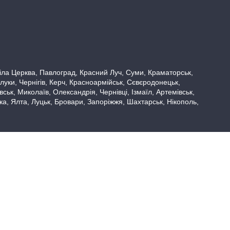
 Біла Церква, Павлоград, Красний Луч, Суми, Краматорськ,
луки, Чернігів, Керч, Красноармійськ, Сєвєродонецьк,
ьк, Миколаїв, Олександрія, Чернівці, Ізмаїл, Артемівськ,
вка, Ялта, Луцьк, Бровари, Запоріжжя, Шахтарськ, Нікополь,