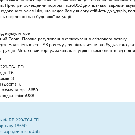
тів. Пристрій оснащений портом microUSB для швидкої зарядки акум
анодованого алюмінію, що надає йому високу стійкість до ударів, в
ь яскравості для будь-якої ситуації.
ід акумулятора
ний Zoom: Плавне регулювання фокусування світлового потоку.
дка: Наявність microUSB роз'єму для підключення до будь-якого дже
струкція: Металевий корпус захищає внутрішні компоненти від пошк
:
 229-T6-LED
ода: T6
жимів: 3
 (Zoom): Є
 акумулятор 18650
арядки: microUSB
:
чний RB 229-T6-LED.
р типу 18650.
я зарядки microUSB.