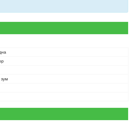
дна
ор
 зум