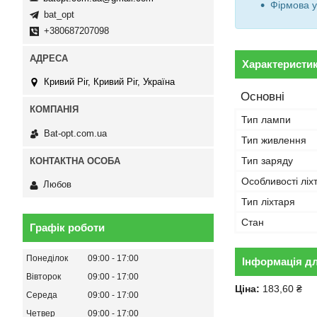
Фірмова у
bat_opt
+380687207098
Характеристи
Кривий Ріг, Кривий Ріг, Україна
Основні
Тип лампи
Bat-opt.com.ua
Тип живлення
Тип заряду
Особливості ліх
Любов
Тип ліхтаря
Стан
Графік роботи
Понеділок
09:00
17:00
Інформація д
Вівторок
09:00
17:00
Ціна:
183,60 ₴
Середа
09:00
17:00
Четвер
09:00
17:00