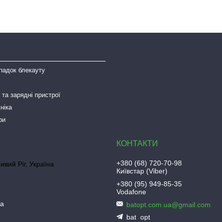
падок блекауту
та зарядні пристрої
ніка
ри
+380 (68) 720-70-98
ривий Ріг, Україна
Київстар (Viber)
+380 (95) 949-85-35
Vodafone
ua
batopt.com.ua@gmail.com
bat_opt