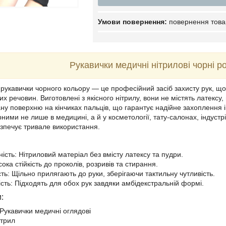
повернення това
Рукавички медичні нітрилові чорні ро
рукавички чорного кольору — це професійний засіб захисту рук, що з
них речовин. Виготовлені з якісного нітрилу, вони не містять латекс
ну поверхню на кінчиках пальців, що гарантує надійне захоплення і
ними не лише в медицині, а й у косметології, тату-салонах, індустр
езпечує тривале використання.
ість: Нітриловий матеріал без вмісту латексу та пудри.
сока стійкість до проколів, розривів та стирання.
ть: Щільно прилягають до руки, зберігаючи тактильну чутливість.
ість: Підходять для обох рук завдяки амбідекстральній формі.
:
 Рукавички медичні оглядові
ітрил