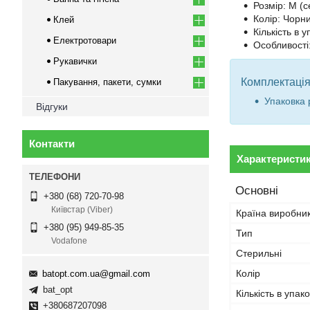
Розмір: M (с
Колір: Чорн
Клей
Кількість в 
Електротовари
Особливості
Рукавички
Комплектація
Пакування, пакети, сумки
Упаковка 
Відгуки
Контакти
Характеристи
Основні
+380 (68) 720-70-98
Київстар (Viber)
Країна виробни
+380 (95) 949-85-35
Тип
Vodafone
Стерильні
Колір
batopt.com.ua@gmail.com
bat_opt
Кількість в упако
+380687207098