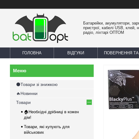
Батарейки, акумулятори, зар
пристрої, кабелі USB, клей, 
радіо, ліхтарі ОПТОМ
ГОЛОВНА
ВІДГУКИ
ПОВЕРНЕННЯ ТА
⚫Товари зі знижкою
🔥Новинки
Товари
🏠Необхідні дрібниці в кожен
дім!
Товари, які купують для
військових