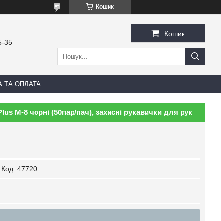
Кошик
Кошик
5-35
А ТА ОПЛАТА
lus M-8 чорні (50пар/пач), захисні рукавички для рук
Код:
47720