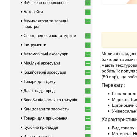
Військове спорядження
Батарейки
Акумулятори та зарядні
пристрої
Спорт, відпочинок та туризм
Інструменти
Медичні оглядові 
Автомобільні аксесуари
бактерій та хіміч
Мобільні аксесуари
мають текстурова
робить їх популяр
Комп'ютерні аксесуари
(50 пар), що заб
Товари для Дому
Переваги:
Дача, сад, город
Гіпоалергенн
Міцність: Ви
Засоби від комах та гризунів
Ергономічніс
Канцтовари та творчість
Універсальн
Товари для прибирання
Характеристики
Кухонне приладдя
Вид товару:
Матеріал: Н
Ванна та гігієна