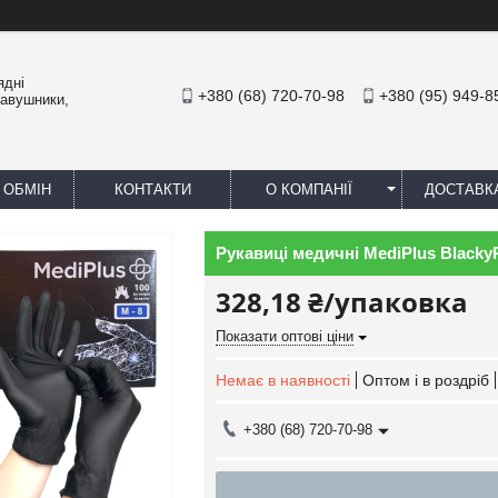
ядні
+380 (68) 720-70-98
+380 (95) 949-8
навушники,
 ОБМІН
КОНТАКТИ
О КОМПАНІЇ
ДОСТАВК
Рукавиці медичні MediPlus BlackyP
328,18 ₴/упаковка
Показати оптові ціни
Немає в наявності
Оптом і в роздріб
+380 (68) 720-70-98