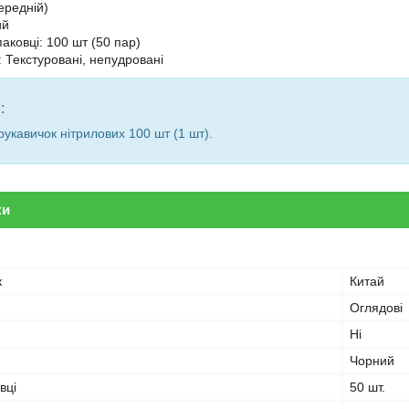
ередній)
ий
упаковці: 100 шт (50 пар)
: Текстуровані, непудровані
:
рукавичок нітрилових 100 шт (1 шт).
ки
к
Китай
Оглядові
Ні
Чорний
вці
50 шт.