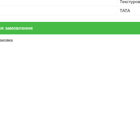
Текстуров
TATA
ля замовлення
аковка