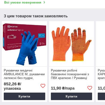
Всі умови повернення
З цим товаром також замовляють
Рукавички медичні
Рукавички робочі
Рука
AMBULANCE M, рукавички
бавовняні помаранчеві з
KAPK
латексні без пудри,
ПВХ крапкою / Рукавиці
кра
рукавички для
захисні
852,26
₴/
прибирання латексні
11,90
11,
₴/пара
упаковка
Купити
Купити