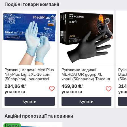
Подібні товари компанії
Рукавиці медичні MediPlus
Рукавички медичні
Рука
NitlyPlus Light XL-10 сині
MERCATOR gogrip XL
Blac
(50пар/пач), одноразові
чорні (50пар/пач) Таїланд
(50п
рукавички
одно
284,86
469,80
314
₴/
₴/
упаковка
упаковка
упа
Купити
Купити
Акційні пропозиції та новинки
Новинка