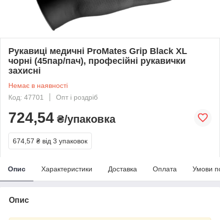
Рукавиці медичні ProMates Grip Black XL
чорні (45пар/пач), професійні рукавички
захисні
Немає в наявності
Код: 47701
Опт і роздріб
724,54
₴/упаковка
674,57 ₴
від 3 упаковок
Опис
Характеристики
Доставка
Оплата
Умови п
Опис