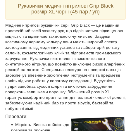
Рукавички медичні нітрилові Grip Black
розмір XL чорні (45 пар / уп)
Медичні нітрилові рукавички серії Grip Black — це надійний
професійний засіб захисту рук, що відрізняється підвищеною
міцністю та відмінною тактильною чутливістю. Завдяки
класичному чорному кольору вони мають широкий спектр
застосування: від медичних установ та лабораторій до тату-
салонів, косметологічних клінік та підприємств громадського
харчування. Рукавички виготовлені з високоякісного
синтетичного нітрилу, що повністю виключає ризик алергічних
реакцій на латекс. Спеціальна текстура на поверхні пальців
забезпечує впевнене захоплення інструментів та предметів
навіть під час роботи у вологому середовищі. Відсутність
пудри запобігає сухості шкіри та виключає забруднення
поверхонь залишками порошку. Збільшений розмір XL
гарантує комфортне прилягання для великої чоловічої долоні,
забезпечуючи надійний бар'єр проти вірусів, бактерій та
побутової хімії.
Переваги:
Міцність: Висока стійкість до
розривів та проколів.