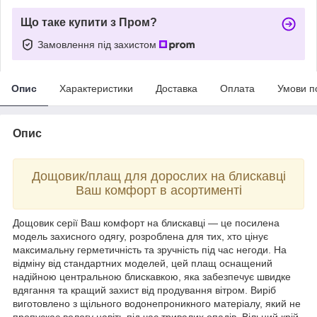
Що таке купити з Пром?
Замовлення під захистом
Опис
Характеристики
Доставка
Оплата
Умови п
Опис
Дощовик/плащ для дорослих на блискавці
Ваш комфорт в асортименті
Дощовик серії Ваш комфорт на блискавці — це посилена
модель захисного одягу, розроблена для тих, хто цінує
максимальну герметичність та зручність під час негоди. На
відміну від стандартних моделей, цей плащ оснащений
надійною центральною блискавкою, яка забезпечує швидке
вдягання та кращий захист від продування вітром. Виріб
виготовлено з щільного водонепроникного матеріалу, який не
пропускає вологу навіть під час тривалих опадів. Вільний крій