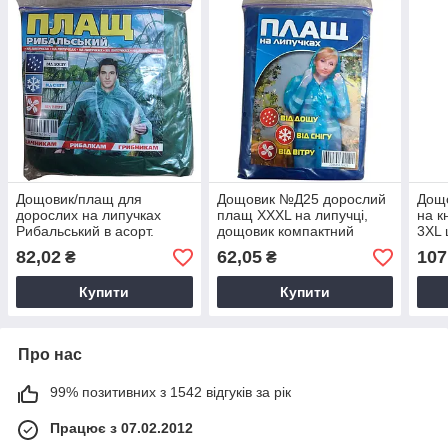
Дощовик/плащ для
Дощовик №Д25 дорослий
Дощ
дорослих на липучках
плащ XXXL на липучці,
на к
Рибальський в асорт.
дощовик компактний
3XL 
82,02
62,05
107
₴
₴
Купити
Купити
Про нас
99% позитивних з 1542 відгуків за рік
Працює з 07.02.2012