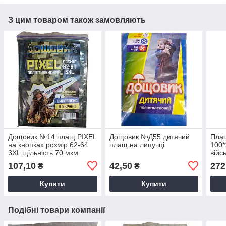
З цим товаром також замовляють
Дощовик №14 плащ PIXEL
Дощовик №Д55 дитячий
Плащ
на кнопках розмір 62-64
плащ на липучці
100*
3XL щільність 70 мкм
війс
107,10
42,50
272
₴
₴
Купити
Купити
Подібні товари компанії