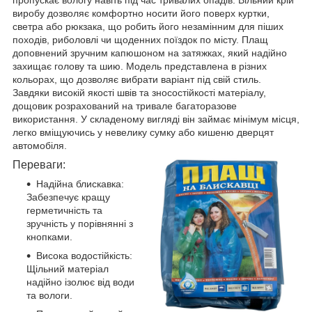
виробу дозволяє комфортно носити його поверх куртки,
светра або рюкзака, що робить його незамінним для піших
походів, риболовлі чи щоденних поїздок по місту. Плащ
доповнений зручним капюшоном на затяжках, який надійно
захищає голову та шию. Модель представлена в різних
кольорах, що дозволяє вибрати варіант під свій стиль.
Завдяки високій якості швів та зносостійкості матеріалу,
дощовик розрахований на тривале багаторазове
використання. У складеному вигляді він займає мінімум місця,
легко вміщуючись у невелику сумку або кишеню дверцят
автомобіля.
Переваги:
Надійна блискавка:
Забезпечує кращу
герметичність та
зручність у порівнянні з
кнопками.
Висока водостійкість:
Щільний матеріал
надійно ізолює від води
та вологи.