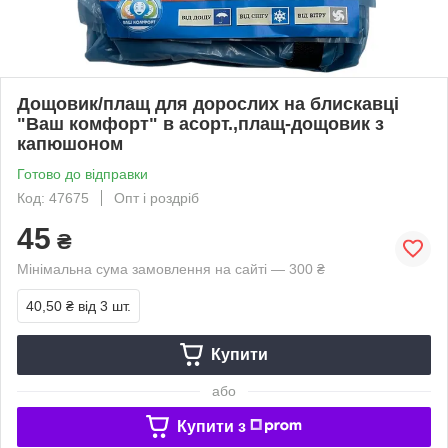
Дощовик/плащ для дорослих на блискавці
"Ваш комфорт" в асорт.,плащ-дощовик з
капюшоном
Готово до відправки
Код: 47675
Опт і роздріб
45
₴
Мінімальна сума замовлення на сайті — 300 ₴
40,50 ₴
від 3 шт.
Купити
або
Купити з