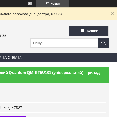
Кошик
жчого робочого дня (завтра, 07.08).
Кошик
5-35
А ТА ОПЛАТА
овий Quantum QM-BT5U101 (універсальний), прилад
б
Код:
47527