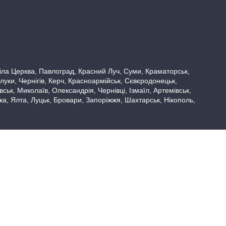
 Біла Церква, Павлоград, Красний Луч, Суми, Краматорськ,
луки, Чернігів, Керч, Красноармійськ, Сєвєродонецьк,
ьк, Миколаїв, Олександрія, Чернівці, Ізмаїл, Артемівськ,
вка, Ялта, Луцьк, Бровари, Запоріжжя, Шахтарськ, Нікополь,