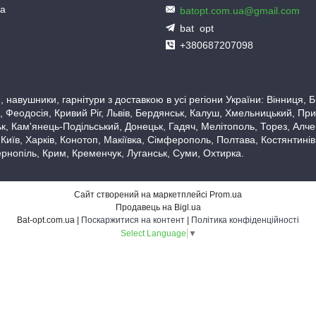
ua
batopt.com.ua@gmail.com
bat_opt
+380687207098
 навушники, гарнітури з доставкою в усі регіони України: Вінниця,
 Феодосія, Кривий Ріг, Львів, Бердянськ, Калуш, Хмельницький, При
, Кам'янець-Подільський, Донецьк, Гадяч, Мелітополь, Торез, Алчевс
 Київ, Харків, Конотоп, Макіївка, Сімферополь, Полтава, Костянтині
рнопіль, Крим, Кременчук, Луганськ, Суми, Охтирка.
Сайт створений на маркетплейсі
Prom.ua
Продавець на Bigl.ua
Bat-opt.com.ua |
Поскаржитися на контент
|
Політика конфіденційності
Select Language
▼