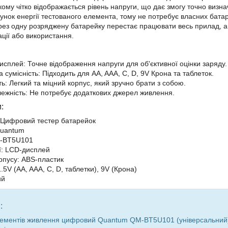
кому чітко відображається рівень напруги, що дає змогу точно виз
унок енергії тестованого елемента, тому не потребує власних бата
ерез одну розряджену батарейку перестає працювати весь прилад, 
ації або використання.
сплей: Точне відображення напруги для об'єктивної оцінки заряду.
 сумісність: Підходить для AA, AAA, C, D, 9V Крона та таблеток.
ь: Легкий та міцний корпус, який зручно брати з собою.
ежність: Не потребує додаткових джерел живлення.
:
 Цифровий тестер батарейок
Quantum
-BT5U101
ії: LCD-дисплей
рпусу: ABS-пластик
1.5V (AA, AAA, C, D, таблетки), 9V (Крона)
ий
:
лементів живлення цифровий Quantum QM-BT5U101 (універсальний