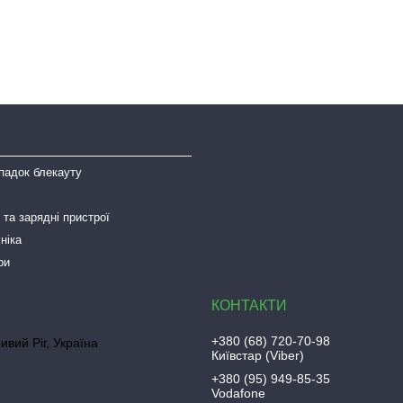
падок блекауту
та зарядні пристрої
ніка
ри
+380 (68) 720-70-98
ривий Ріг, Україна
Київстар (Viber)
+380 (95) 949-85-35
Vodafone