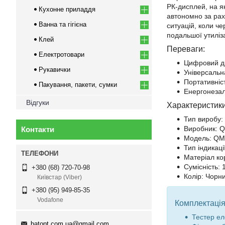
РК-дисплей, на я
Кухонне приладдя
автономно за рах
Ванна та гігієна
ситуацій, коли ч
подальшої утиліз
Клей
Переваги:
Електротовари
Цифровий ди
Рукавички
Універсальна
Портативніст
Пакування, пакети, сумки
Енергонезал
Відгуки
Характеристики
Тип виробу:
Виробник: 
Контакти
Модель: QM
Тип індикац
Матеріал ко
Сумісність: 
+380 (68) 720-70-98
Колір: Чорн
Київстар (Viber)
+380 (95) 949-85-35
Vodafone
Комплектація
Тестер е
batopt.com.ua@gmail.com