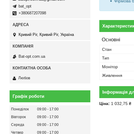
Фірмова б
bat_opt
+380687207098
Характеристи
Кривий Ріг, Кривий Ріг, Україна
Основні
Стан
Bat-opt.com.ua
Тип
Монітор
Живлення
Любов
Інформація д
Графік роботи
Ціна:
1 032,75 ₴
Понеділок
09:00
17:00
Вівторок
09:00
17:00
Середа
09:00
17:00
Четвер
09:00
17:00