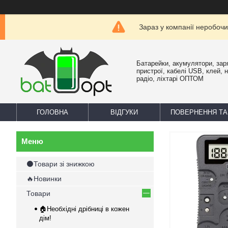
Зараз у компанії неробочи
Батарейки, акумулятори, зар
пристрої, кабелі USB, клей, 
радіо, ліхтарі ОПТОМ
ГОЛОВНА
ВІДГУКИ
ПОВЕРНЕННЯ ТА
⚫Товари зі знижкою
🔥Новинки
Товари
🏠Необхідні дрібниці в кожен
дім!