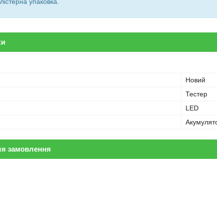
лістерна упаковка.
ки
Новий
Тестер
LED
Акумулят
ля замовлення