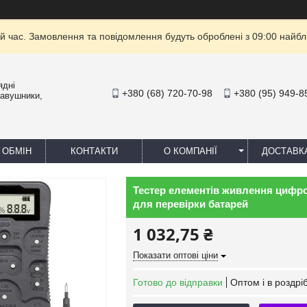
й час. Замовлення та повідомлення будуть оброблені з 09:00 найбли
ядні
+380 (68) 720-70-98
+380 (95) 949-8
навушники,
 ОБМІН
КОНТАКТИ
О КОМПАНІЇ
ДОСТАВК
Тестер елементів живлення цифр
для перевірки батарей
1 032,75 ₴
Показати оптові ціни
Готово до відправки
Оптом і в роздрі