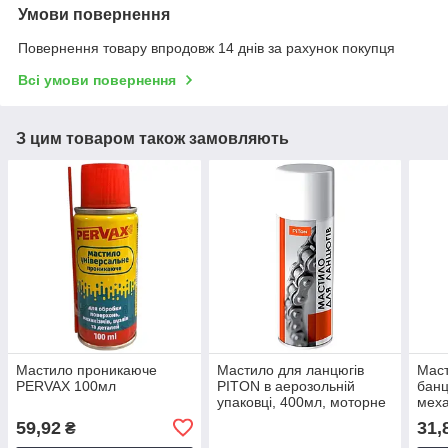
Умови повернення
Повернення товару впродовж 14 днів за рахунок покупця
Всі умови повернення
З цим товаром також замовляють
Мастило проникаюче
Мастило для ланцюгів
Маст
PERVAX 100мл
PITON в аерозольній
банц
упаковці, 400мл, моторне
меха
мастило для ланцюгів
дет
59,92
31,
₴