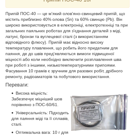
Припій ПОС-40 — це м'який олов'яно-свинцевий припій, що
містить приблизно 40% олова (Sn) та 60% свинцю (Pb). Він
широко використовується в електроніці, електротехніці та при
загальних паяльних роботах для з'єднання деталей з міді,
латуні, бронзи та вуглецевої сталі (з використанням
відповідного флюсу). Припій має відносно високу
температуру плавлення, що робить його придатним для
паяння, де до швів пред'являються вимоги підвищеної
міцності або коли необхідно виключити розплавлення шва
при роботі з іншими, низькотемпературними припоями.
Фасування 10 грамів є зручним для разових робіт, дрібного
ремонту, радіоаматорів та побутового використання.
Переваги:
Висока міцність:
Забезпечує міцніший шов
порівняно з ПОС-60/61.
Універсальність: Підходить
для паяння міді та її сплавів,
сталі.
Оптимальна вага: 10 г для