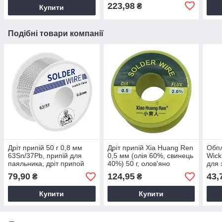
223,98
₴
Купити
Подібні товари компанії
Дріт припій 50 г 0,8 мм
Дріт припій Xia Huang Ren
Обпл
63Sn/37Pb, припій для
0,5 мм (олія 60%, свинець
Wick
паяльника, дріт припой
40%) 50 г, олов'яно
для 
0,8 мм
свинцевий припій
прип
79,90
124,95
43,
₴
₴
Обп
вид
Купити
Купити