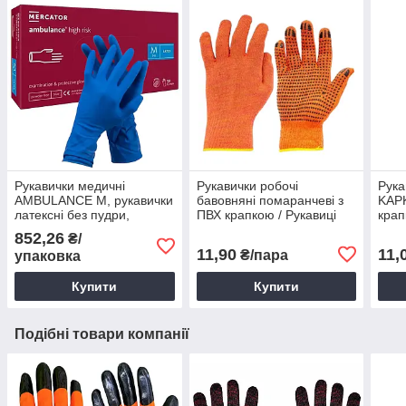
Рукавички медичні
Рукавички робочі
Рука
AMBULANCE M, рукавички
бавовняні помаранчеві з
KAPK
латексні без пудри,
ПВХ крапкою / Рукавиці
кра
рукавички для
захисні
852,26
₴/
прибирання латексні
11,90
11,
₴/пара
упаковка
Купити
Купити
Подібні товари компанії