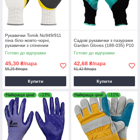
Рукавички Tomik No949/911
піна біло-жовто-чорні,
Садові рукавички з пазурами
рукавички з спіненим
Garden Gloves (188-035) Р10
нітрилом
Готово до відправки
Готово до відправки
45,30
42,68
₴/пара
₴/пара
55,25 ₴/пара
51,42 ₴/пара
Купити
Купити
Найкраща ціна!
–13%
Найкраща ціна!
–11%