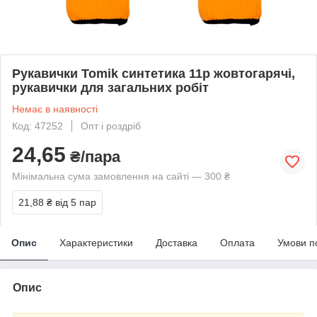
Рукавички Tomik синтетика 11p жовтогарячі,
рукавички для загальних робіт
Немає в наявності
Код: 47252
Опт і роздріб
24,65
₴/пара
Мінімальна сума замовлення на сайті — 300 ₴
21,88 ₴
від 5 пар
Опис
Характеристики
Доставка
Оплата
Умови п
Опис