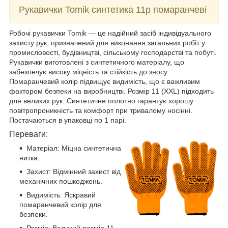
Рукавички Tomik синтетика 11р помаранчеві
Робочі рукавички Tomik — це надійний засіб індивідуального
захисту рук, призначений для виконання загальних робіт у
промисловості, будівництві, сільському господарстві та побуті.
Рукавички виготовлені з синтетичного матеріалу, що
забезпечує високу міцність та стійкість до зносу.
Помаранчевий колір підвищує видимість, що є важливим
фактором безпеки на виробництві. Розмір 11 (XXL) підходить
для великих рук. Синтетичне полотно гарантує хорошу
повітропроникність та комфорт при тривалому носінні.
Постачаються в упаковці по 1 парі.
Переваги:
Матеріал: Міцна синтетична
нитка.
Захист: Відмінний захист від
механічних пошкоджень.
Видимість: Яскравий
помаранчевий колір для
безпеки.
Розмір: Великий розмір 11