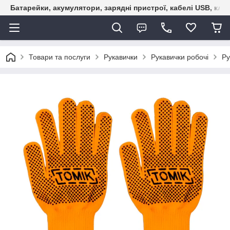
Батарейки, акумулятори, зарядні пристрої, кабелі USB, кле
Товари та послуги
Рукавички
Рукавички робочі
Ру