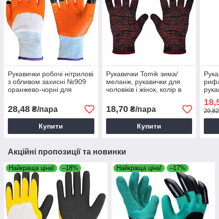
Рукавички робочі нітрилові
Рукавички Tomik зима/
Рука
з обливом захисні №909
меланж, рукавички для
рифл
оранжево-чорні для
чоловіків і жінок, колір в
рука
будівельних робіт
асортименті
потр
18,
рука
28,48
18,70
₴/пара
₴/пара
20,82
Купити
Купити
Акційні пропозиції та новинки
Найкраща ціна!
–18%
Найкраща ціна!
–17%