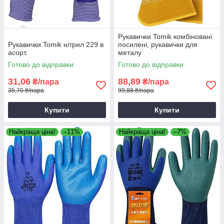
Рукавички Tomik комбіновані
Рукавички Tomik нітрил 229 в
посилені, рукавички для
асорт.
металу
Готово до відправки
Готово до відправки
31,06
88,89
₴/пара
₴/пара
35,70 ₴/пара
99,88 ₴/пара
Купити
Купити
Найкраща ціна!
–11%
Найкраща ціна!
–7%