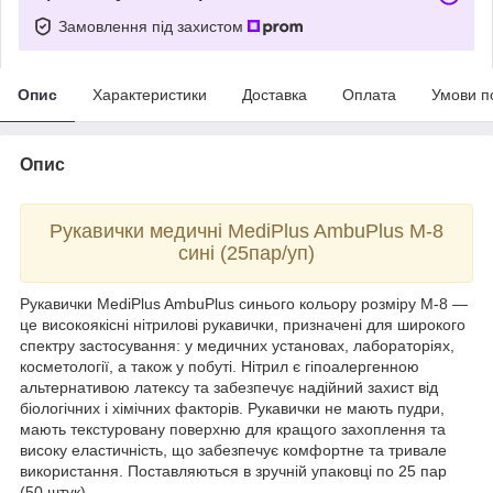
Замовлення під захистом
Опис
Характеристики
Доставка
Оплата
Умови п
Опис
Рукавички медичні MediPlus AmbuPlus M-8
сині (25пар/уп)
Рукавички MediPlus AmbuPlus синього кольору розміру M-8 —
це високоякісні нітрилові рукавички, призначені для широкого
спектру застосування: у медичних установах, лабораторіях,
косметології, а також у побуті. Нітрил є гіпоалергенною
альтернативою латексу та забезпечує надійний захист від
біологічних і хімічних факторів. Рукавички не мають пудри,
мають текстуровану поверхню для кращого захоплення та
високу еластичність, що забезпечує комфортне та тривале
використання. Поставляються в зручній упаковці по 25 пар
(50 штук).