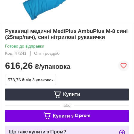
Рукавиці медичні MediPlus AmbuPlus M-8 сині
(25пар/пач), сині нітрилові рукавички
Готово до відправки
Код: 47241
Опт і роздріб
616,26
₴/упаковка
573,76 ₴
від 3 упаковок
Купити
або
Купити з
Що таке купити з Пром?