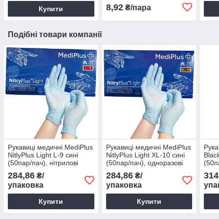
8,92
₴/пара
Купити
Подібні товари компанії
Рукавиці медичні MediPlus
Рукавиці медичні MediPlus
Рука
NitlyPlus Light L-9 сині
NitlyPlus Light XL-10 сині
Blac
(50пар/пач), нітрилові
(50пар/пач), одноразові
(50п
рукавички
рукавички
нітр
284,86
284,86
314
₴/
₴/
упаковка
упаковка
упа
Купити
Купити