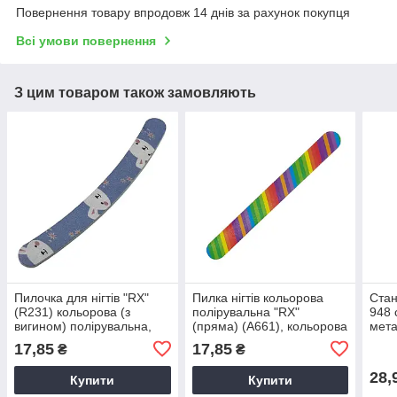
Повернення товару впродовж 14 днів за рахунок покупця
Всі умови повернення
З цим товаром також замовляють
Пилочка для нігтів "RX"
Пилка нігтів кольорова
Стан
(R231) кольорова (з
полірувальна "RX"
948 
вигином) полірувальна,
(пряма) (А661), кольорова
мета
полірувальна пилочка для
полірувальна пилочка для
брит
17,85
17,85
₴
₴
нігтів
нігтів
28,
Купити
Купити