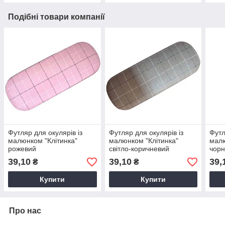
Подібні товари компанії
Футляр для окулярів із
Футляр для окулярів із
Футл
малюнком "Клітинка"
малюнком "Клітинка"
малю
рожевий
світло-коричневий
чор
39,10
39,10
39,
₴
₴
Купити
Купити
Про нас