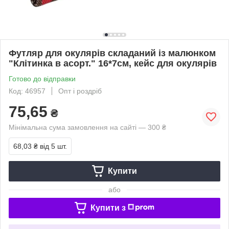
Футляр для окулярів складаний із малюнком
"Клітинка в асорт." 16*7см, кейс для окулярів
Готово до відправки
Код: 46957
Опт і роздріб
75,65
₴
Мінімальна сума замовлення на сайті — 300 ₴
68,03 ₴
від 5 шт.
Купити
або
Купити з