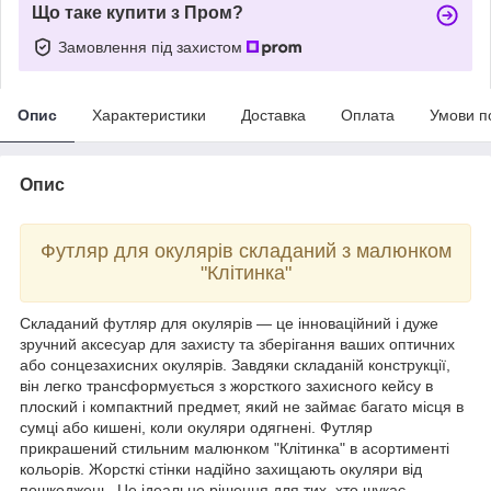
Що таке купити з Пром?
Замовлення під захистом
Опис
Характеристики
Доставка
Оплата
Умови п
Опис
Футляр для окулярів складаний з малюнком
"Клітинка"
Складаний футляр для окулярів — це інноваційний і дуже
зручний аксесуар для захисту та зберігання ваших оптичних
або сонцезахисних окулярів. Завдяки складаній конструкції,
він легко трансформується з жорсткого захисного кейсу в
плоский і компактний предмет, який не займає багато місця в
сумці або кишені, коли окуляри одягнені. Футляр
прикрашений стильним малюнком "Клітинка" в асортименті
кольорів. Жорсткі стінки надійно захищають окуляри від
пошкоджень. Це ідеальне рішення для тих, хто шукає