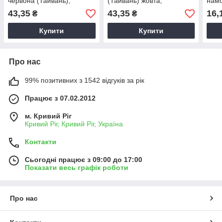
червона (Тайвань),
(Тайвань) жовта,
намо
Ізоляційна стрічка ПВХ,
Ізоляційна стрічка ПВХ,
чорн
43,35
43,35
16,
₴
₴
Ізолента ПВХ
Ізолента ПВХ
Купити
Купити
Про нас
99% позитивних з 1542 відгуків за рік
Працює з 07.02.2012
м. Кривий Ріг
Кривий Ріг, Кривий Ріг, Україна
Контакти
Сьогодні працює з 09:00 до 17:00
Показати весь графік роботи
Про нас