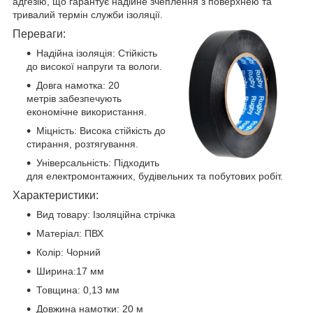
адгезію, що гарантує надійне зчеплення з поверхнею та
тривалий термін служби ізоляції.
Переваги:
Надійна ізоляція: Стійкість
до високої напруги та вологи.
Довга намотка: 20
метрів забезпечують
економічне використання.
Міцність: Висока стійкість до
стирання, розтягування.
Універсальність: Підходить
для електромонтажних, будівельних та побутових робіт.
Характеристики:
Вид товару: Ізоляційна стрічка
Матеріал: ПВХ
Колір: Чорний
Ширина:17 мм
Товщина: 0,13 мм
Довжина намотки: 20 м