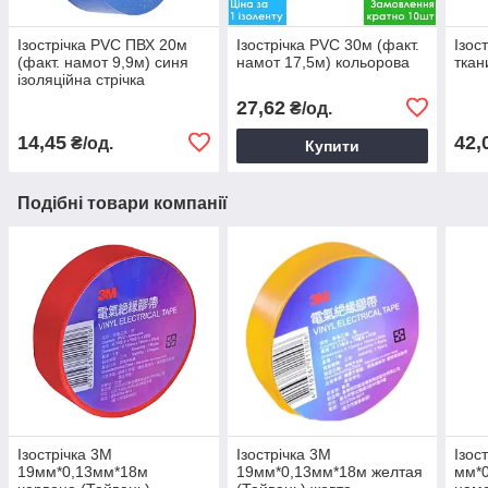
Ізострічка PVC ПВХ 20м
Ізострічка PVC 30м (факт.
Ізос
(факт. намот 9,9м) синя
намот 17,5м) кольорова
ткан
ізоляційна стрічка
27,62
₴/од.
14,45
42,
₴/од.
Купити
Подібні товари компанії
Ізострічка 3М
Ізострічка 3М
Ізос
19мм*0,13мм*18м
19мм*0,13мм*18м желтая
мм*0