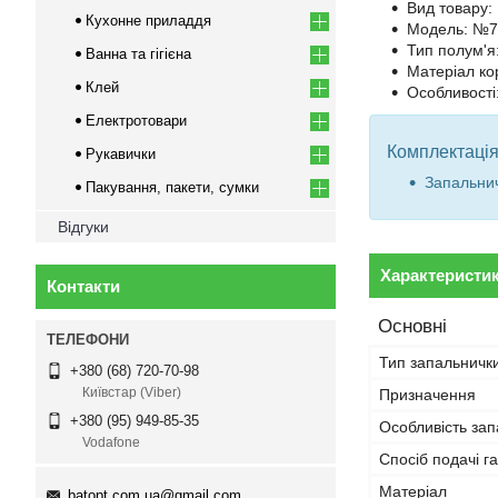
Вид товару:
Кухонне приладдя
Модель: №7
Тип полум'я
Ванна та гігієна
Матеріал ко
Клей
Особливості:
Електротовари
Комплектація
Рукавички
Запальнич
Пакування, пакети, сумки
Відгуки
Характеристи
Контакти
Основні
Тип запальничк
+380 (68) 720-70-98
Київстар (Viber)
Призначення
+380 (95) 949-85-35
Особливість за
Vodafone
Спосіб подачі га
Матеріал
batopt.com.ua@gmail.com