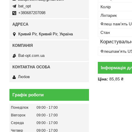
bat_opt
Колір
+380687207098
Ліхтарик
Флеш пам'ять 
Стан
Кривий Ріг, Кривий Ріг, Україна
Користувальн
Флешпам'ять U
Bat-opt.com.ua
Інформація д
Любов
Ціна:
85,85 ₴
Графік роботи
Понеділок
09:00
17:00
Вівторок
09:00
17:00
Середа
09:00
17:00
Четвер
09:00
17:00