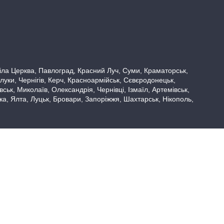
 Біла Церква, Павлоград, Красний Луч, Суми, Краматорськ,
луки, Чернігів, Керч, Красноармійськ, Сєвєродонецьк,
ьк, Миколаїв, Олександрія, Чернівці, Ізмаїл, Артемівськ,
вка, Ялта, Луцьк, Бровари, Запоріжжя, Шахтарськ, Нікополь,