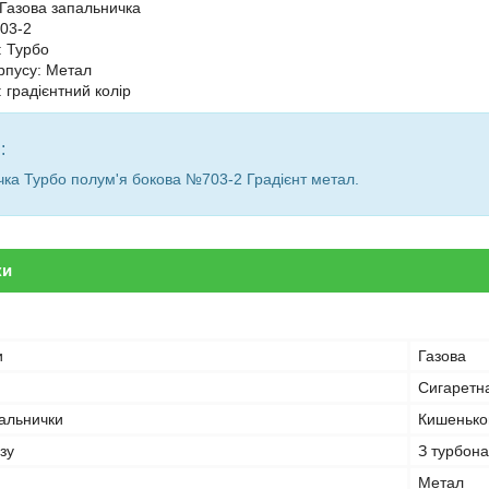
 Газова запальничка
03-2
: Турбо
рпусу: Метал
 градієнтний колір
:
ка Турбо полум'я бокова №703-2 Градієнт метал.
ки
и
Газова
Сигаретн
пальнички
Кишенько
зу
З турбон
Метал