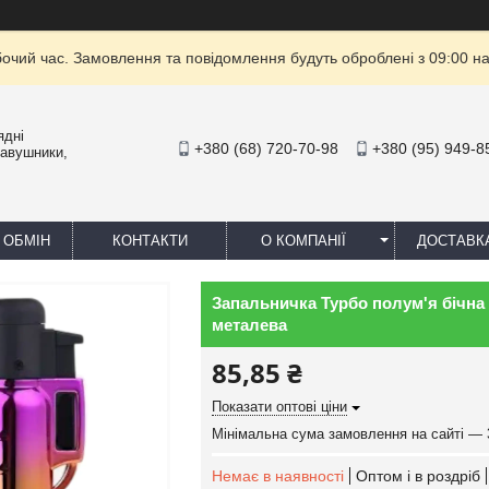
бочий час. Замовлення та повідомлення будуть оброблені з 09:00 на
ядні
+380 (68) 720-70-98
+380 (95) 949-8
навушники,
 ОБМІН
КОНТАКТИ
О КОМПАНІЇ
ДОСТАВК
Запальничка Турбо полум'я бічна 
металева
85,85 ₴
Показати оптові ціни
Мінімальна сума замовлення на сайті — 
Немає в наявності
Оптом і в роздріб