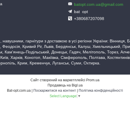
ua
batopt.com.ua@gmail.com
bat_opt
+380687207098
 навушники, гарнітури з доставкою в усі регіони України: Вінниця,
 Феодосія, Кривий Ріг, Львів, Бердянськ, Калуш, Хмельницький, При
, Кам'янець-Подільський, Донецьк, Гадяч, Мелітополь, Торез, Алчевс
 Київ, Харків, Конотоп, Макіївка, Сімферополь, Полтава, Костянтині
рнопіль, Крим, Кременчук, Луганськ, Суми, Охтирка.
Сайт створений на маркетплейсі
Prom.ua
Продавець на Bigl.ua
Bat-opt.com.ua |
Поскаржитися на контент
|
Політика конфіденційності
Select Language
▼