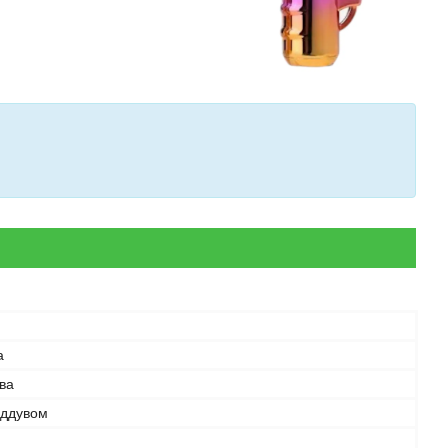
а
ва
аддувом