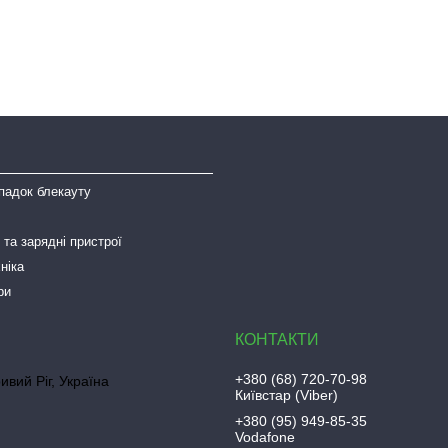
падок блекауту
та зарядні пристрої
ніка
ри
+380 (68) 720-70-98
ривий Ріг, Україна
Київстар (Viber)
+380 (95) 949-85-35
Vodafone