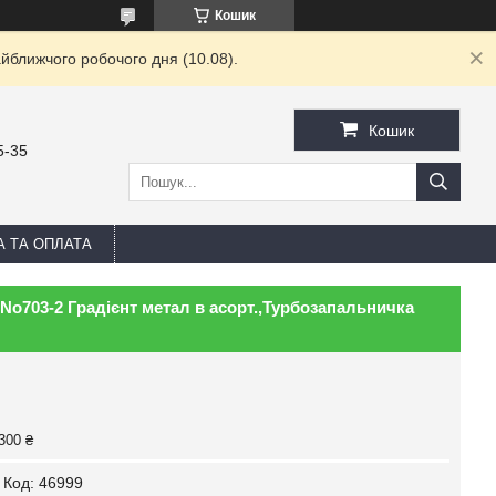
Кошик
йближчого робочого дня (10.08).
Кошик
5-35
А ТА ОПЛАТА
No703-2 Градієнт метал в асорт.,Турбозапальничка
300 ₴
Код:
46999