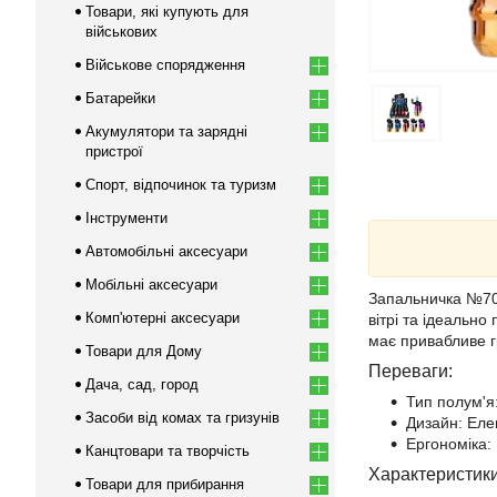
Товари, які купують для
військових
Військове спорядження
Батарейки
Акумулятори та зарядні
пристрої
Спорт, відпочинок та туризм
Інструменти
Автомобільні аксесуари
Мобільні аксесуари
Запальничка №703
Комп'ютерні аксесуари
вітрі та ідеально
має привабливе г
Товари для Дому
Переваги:
Дача, сад, город
Тип полум'я:
Засоби від комах та гризунів
Дизайн: Еле
Ергономіка:
Канцтовари та творчість
Характеристики
Товари для прибирання