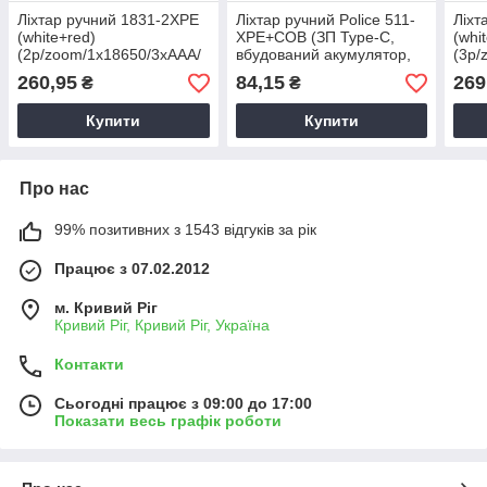
Ліхтар ручний 1831-2XPE
Ліхтар ручний Police 511-
Ліхт
(white+red)
XPE+COB (ЗП Type-C,
(whi
(2р/zoom/1x18650/3хААА/
вбудований акумулятор,
(3р/
ЗУ 1хLi-ion) 12,6 см,
3р, zoom) 9.3см
ЗУ 1
260,95
84,15
269
₴
₴
світлодіодний ліхтар
акумуляторний
Купити
Купити
Про нас
99% позитивних з 1543 відгуків за рік
Працює з 07.02.2012
м. Кривий Ріг
Кривий Ріг, Кривий Ріг, Україна
Контакти
Сьогодні працює з 09:00 до 17:00
Показати весь графік роботи