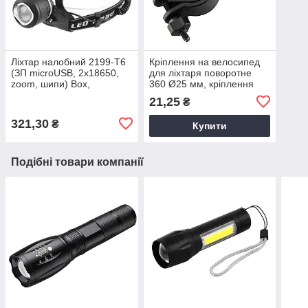
Ліхтар налобний 2199-T6
Кріплення на велосипед
(ЗП microUSB, 2x18650,
для ліхтаря поворотне
zoom, шипи) Box,
360 Ø25 мм, кріплення
світлодіодний ліхтар
для велосипедного
21,25
₴
ліхтаря
321,30
₴
Купити
Подібні товари компанії