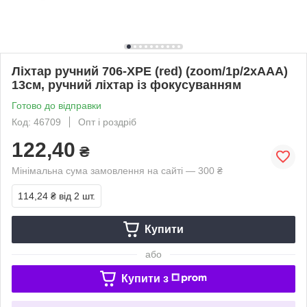
Ліхтар ручний 706-XPE (red) (zoom/1р/2хААА)
13см, ручний ліхтар із фокусуванням
Готово до відправки
Код: 46709
Опт і роздріб
122,40
₴
Мінімальна сума замовлення на сайті — 300 ₴
114,24 ₴
від 2 шт.
Купити
або
Купити з