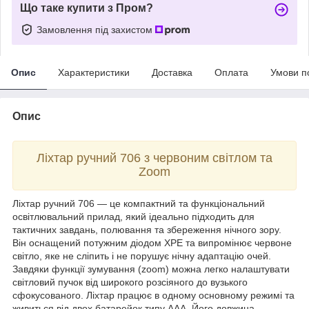
Що таке купити з Пром?
Замовлення під захистом
Опис
Характеристики
Доставка
Оплата
Умови п
Опис
Ліхтар ручний 706 з червоним світлом та
Zoom
Ліхтар ручний 706 — це компактний та функціональний
освітлювальний прилад, який ідеально підходить для
тактичних завдань, полювання та збереження нічного зору.
Він оснащений потужним діодом XPE та випромінює червоне
світло, яке не сліпить і не порушує нічну адаптацію очей.
Завдяки функції зумування (zoom) можна легко налаштувати
світловий пучок від широкого розсіяного до вузького
сфокусованого. Ліхтар працює в одному основному режимі та
живиться від двох батарейок типу ААА. Його довжина