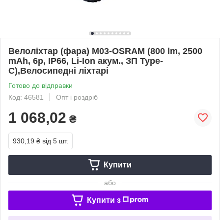
Велоліхтар (фара) M03-OSRAM (800 lm, 2500
mAh, 6р, IP66, Li-Ion акум., ЗП Type-
C),Велосипедні ліхтарі
Готово до відправки
Код: 46581
Опт і роздріб
1 068,02
₴
930,19 ₴
від 5 шт.
Купити
або
Купити з