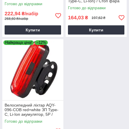
Type-C, Li-Ion) / Стоп фара
Готово до відправки
для велосипеда
Готово до відправки
водонепроникна
222,94
₴/набір
164,03
₴
197,62 ₴
268,60 ₴/набір
Купити
Купити
Найкраща ціна!
–12%
Велосипедний ліхтар AQY-
096-COB red+white ЗП Type-
C, Li-Ion акумулятор, 5Р /
Ліхтарик для велосипеда
Готово до відправки