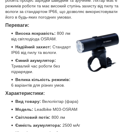
робить процес зарядки швидким та зручним. Ліхтар має 6
режимів роботи та має високий ступінь захисту від пилу та
вологи за стандартом IP66, що дозволяє використовувати
його в будь-яких погодних умовах.
Переваги:
Висока яскравість:
800 лм
від світлодіода OSRAM.
Надійний захист:
Стандарт
IP66 від пилу та вологи.
Ємний акумулятор:
Тривалий час роботи без
підзарядки.
Велика кількість режимів:
6 варіантів для різних умов.
Характеристики:
Вид товару:
Велоліхтар (фара)
Модель:
Leadbike M03-OSRAM
Світловий потік:
800 лм
Ємність акумулятора:
2500 мАг