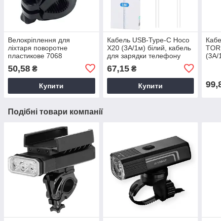
Велокріплення для
Кабель USB-Type-C Hoco
Кабе
ліхтаря поворотне
X20 (3А/1м) білий, кабель
TOR
пластикове 7068
для зарядки телефону
(3А/
Type-C
для 
50,58
67,15
₴
₴
силі
C
99,
Купити
Купити
Подібні товари компанії