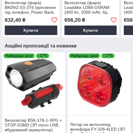
Велоліхтар (фара)
Велоліхтар (фара)
Вело
BK09/Z-03-3T6 (кріплення
Leaddike LD88-OSRAM
Lea
під телефон, Power Bank,
(400 lm, 2000 mAh, 6р,
(400
6р, Li-Ion акум., ЗП Type-
IP66, Li-Ion акум., ЗП
IP66
632,40
656,20
656
₴
₴
C)
Type-C)
Type
Купити
Купити
Акційні пропозиції та новинки
Найкраща ціна!
–17%
Найкраща ціна!
–17%
Велоліхтар BSK-178-1-XPG +
Ліхтар на велосипед,
STOP-5SMD (ЗП micro USB,
велофара FY-328-4LED (ЗП
вбудований акумулятор)