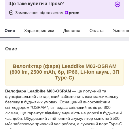
Що таке купити з Пром?
Замовлення під захистом
Опис
Характеристики
Доставка
Оплата
Умови п
Опис
Велоліхтар (фара) Leaddike M03-OSRAM
(800 lm, 2500 mAh, 6р, IP66, Li-Ion акум., ЗП
Type-C)
Велофара Leadbike M03-OSRAM
— це потужний та
функціональний ліхтар, який забезпечить вам максимальну
безпеку в будь-яких умовах. Оснащений високоякісним
світлодіодом *OSRAM*, він видає світловий потік до 800
люмен, що гарантує відмінну видимість на дорозі в будь-який
час доби. Вбудований літій-іонний акумулятор ємністю 2500
мАг забезпечує тривалий час роботи, а сучасний порт Type-C