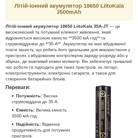
Літій-іонний акумулятор 18650 LiitoKala
3500mAh
Літій-іонний акумулятор 18650 LiitoKala 35A-JT
— це
високоякісний та потужний елемент живлення, який
відрізняється високою ємністю **3500 мА·год** та
струмовіддачею до **35 А**. Акумулятор не має вбудованої
плати захисту, що робить його ідеальним для використання у
пристроях з вбудованим контролером заряду-розряду або у
збірках, де важливий кожен міліметр. Він забезпечує тривалий
час роботи та підходить для таких пристроїв, як ліхтарі,
електроінструменти, електронні сигарети, а також для
створення батарейних блоків.
Переваги:
Потужність:
Висока
струмовіддача до 35 А.
Ємність:
Велика ємність
3500 мА·год.
Надійність:
Відмінна
продуктивність для потужних
пристроїв.