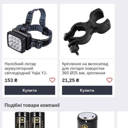
Налобний ліхтар
Кріплення на велосипед
акумуляторний
для ліхтаря поворотне
світлодіодний Yajia YJ-
360 Ø25 мм, кріплення
1837-12LED Ліхтарик на
для велосипедного
153
21,25
₴
₴
голову
ліхтаря
Купити
Купити
Подібні товари компанії