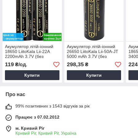
Акумулятор літій-іонний
Акумулятор літій-іонний
Акум
18650 LiitoKala Lii-22A
26650 LiitoKala Lii-50A-JT
1865
2200mAh 3.7V (без
5000 mAh 3.7V (без
3400
захисту)
захисту) з клемним
захи
119
298,35
224
₴/од.
₴
виступом
Купити
Купити
Про нас
99% позитивних з 1543 відгуків за рік
Працює з 07.02.2012
м. Кривий Ріг
Кривий Ріг, Кривий Ріг, Україна