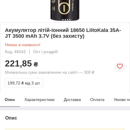
Акумулятор літій-іонний 18650 LiitoKala 35A-
JT 3500 mAh 3.7V (без захисту)
Немає в наявності
Код: 46542
Опт і роздріб
221,85
₴
Мінімальна сума замовлення на сайті — 300 ₴
199,72 ₴
від 3 шт.
Опис
Характеристики
Доставка
Оплата
Умови п
Опис