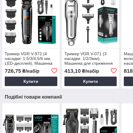
Тример VGR V-972 (4
Тример VGR V-071 (3
Маши
насадки: 1,5/3/4,5/6 мм,
насадки: 1/2/3мм),
воло
LED-дисплей), Машинка
Машинка для стриження
наса
для стриження і
волосся, Акумуляторний
біла
726,75
413,10
818
₴/набір
₴/набір
контурингу
тример
Купити
Купити
Подібні товари компанії