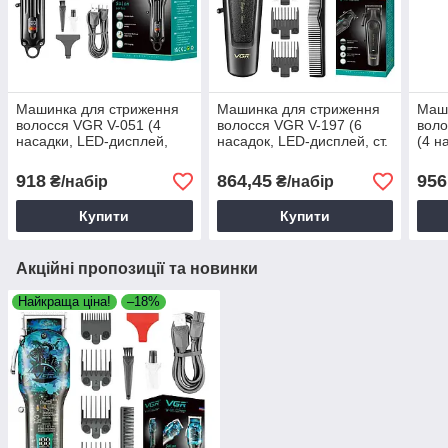
Машинка для стриження
Машинка для стриження
Маш
волосся VGR V-051 (4
волосся VGR V-197 (6
воло
насадки, LED-дисплей,
насадок, LED-дисплей, ст.
(4 н
вбуд. акум.), набір для
акум.),набір для стрижки
вбуд
стрижки
стри
918
864,45
956
₴/набір
₴/набір
Купити
Купити
Акційні пропозиції та новинки
Найкраща ціна!
–18%