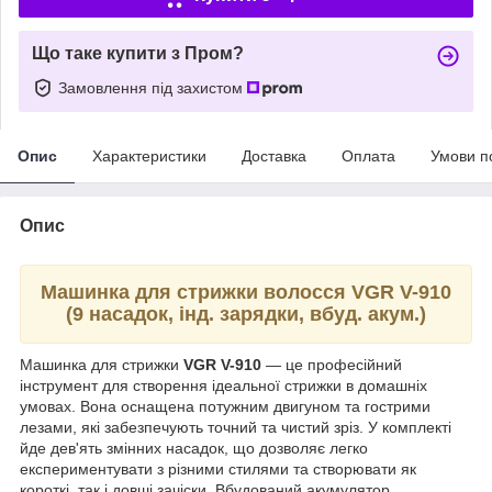
Що таке купити з Пром?
Замовлення під захистом
Опис
Характеристики
Доставка
Оплата
Умови п
Опис
Машинка для стрижки волосся VGR V-910
(9 насадок, інд. зарядки,
вбуд
. акум.)
Машинка для стрижки
VGR V-910
— це професійний
інструмент для створення ідеальної стрижки в домашніх
умовах. Вона оснащена потужним двигуном та гострими
лезами, які забезпечують точний та чистий зріз. У комплекті
йде дев'ять змінних насадок, що дозволяє легко
експериментувати з різними стилями та створювати як
короткі, так і довші зачіски. Вбудований акумулятор