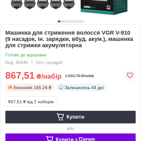
Машинка для стриження волосся VGR V-910
(9 насадок, ін. зарядки, вбуд. акум.), машинка
для стрижки акумуляторна
Готово до відправки
Код: 46446
Опт і роздріб
867,51
₴/набір
1 032,75 ₴/набір
Економія
165.24 ₴
Залишилось
44 дні
867,51 ₴
від 2 наборів
Купити
або
Купити з