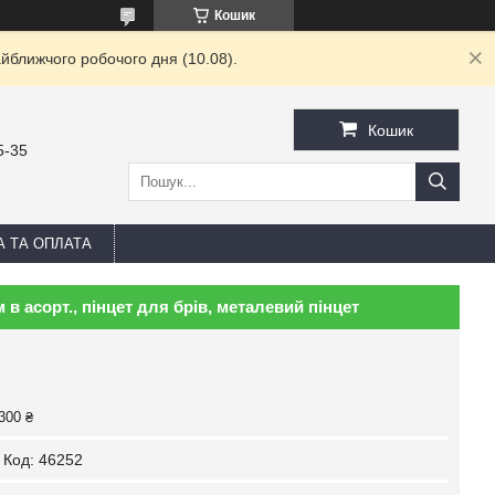
Кошик
йближчого робочого дня (10.08).
Кошик
5-35
А ТА ОПЛАТА
 в асорт., пінцет для брів, металевий пінцет
300 ₴
Код:
46252