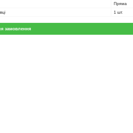
Пряма
вці
1 шт.
ля замовлення