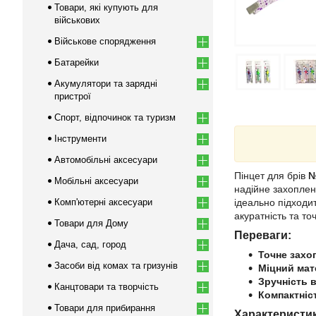
Товари, які купують для
військових
Військове спорядження
Батарейки
Акумулятори та зарядні
пристрої
Спорт, відпочинок та туризм
Інструменти
Автомобільні аксесуари
Пінцет для брів
№
Мобільні аксесуари
надійне захопленн
Комп'ютерні аксесуари
ідеально підходи
акуратність та то
Товари для Дому
Переваги:
Дача, сад, город
Точне захо
Засоби від комах та гризунів
Міцний мат
Зручність 
Канцтовари та творчість
Компактніс
Товари для прибирання
Характеристи