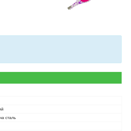
ий
ча сталь