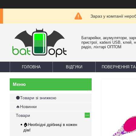
Зараз у компанії неро
Батарейки, акумулятори, зар
пристрої, кабелі USB, клей, 
радіо, ліхтарі ОПТОМ
ГОЛОВНА
ВІДГУКИ
ПОВЕРНЕННЯ ТА
⚫Товари зі знижкою
🔥Новинки
Товари
🏠Необхідні дрібниці в кожен
дім!