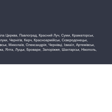
 Біла Церква, Павлоград, Красний Луч, Суми, Краматорськ,
луки, Чернігів, Керч, Красноармійськ, Сєвєродонецьк,
ьк, Миколаїв, Олександрія, Чернівці, Ізмаїл, Артемівськ,
вка, Ялта, Луцьк, Бровари, Запоріжжя, Шахтарськ, Нікополь,