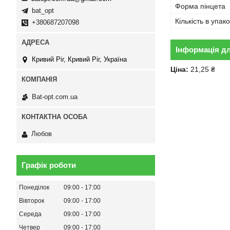
Форма пінцета
bat_opt
Кількість в упако
+380687207098
Інформація д
Кривий Ріг, Кривий Ріг, Україна
Ціна:
21,25 ₴
Bat-opt.com.ua
Любов
Графік роботи
Понеділок
09:00
17:00
Вівторок
09:00
17:00
Середа
09:00
17:00
Четвер
09:00
17:00