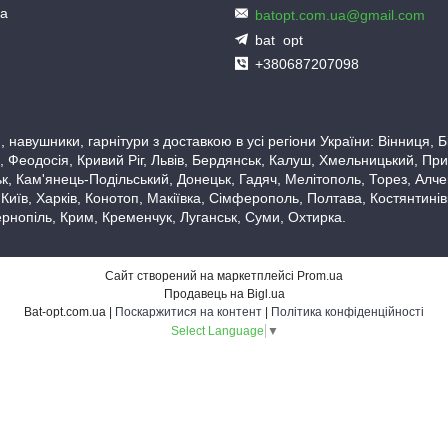
ua
batopt.com.ua@gmail.com
bat_opt
+380687207098
 навушники, гарнітури з доставкою в усі регіони України: Вінниця,
 Феодосія, Кривий Ріг, Львів, Бердянськ, Калуш, Хмельницький, При
, Кам'янець-Подільський, Донецьк, Гадяч, Мелітополь, Торез, Алчевс
 Київ, Харків, Конотоп, Макіївка, Сімферополь, Полтава, Костянтині
рнопіль, Крим, Кременчук, Луганськ, Суми, Охтирка.
Сайт створений на маркетплейсі
Prom.ua
Продавець на Bigl.ua
Bat-opt.com.ua |
Поскаржитися на контент
|
Політика конфіденційності
Select Language
▼