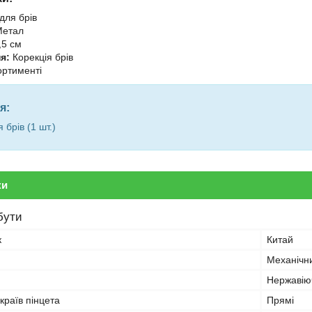
для брів
етал
,5 см
я:
Корекція брів
ортименті
я:
 брів (1 шт.)
ки
бути
к
Китай
Механічн
Нержавію
країв пінцета
Прямі