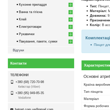
Кухонне приладдя
Тип:
Пінцет 
Матеріал:
М
Ванна та гігієна
Довжина:
9
Клей
Призначенн
Колір:
В ас
Електротовари
Рукавички
Комплектаці
Пакування, пакети, сумки
Пінцет для
Відгуки
Контакти
Характеристи
Основні атри
+380 (68) 720-70-98
Країна виробни
Київстар (Viber)
Тип пінцета
+380 (95) 949-85-35
Vodafone
Матеріал
Форма робочих 
batopt.com.ua@gmail.com