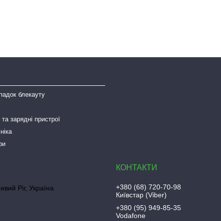
падок блекауту
та зарядні пристрої
ніка
ри
+380 (68) 720-70-98
ривий Ріг, Україна
Київстар (Viber)
+380 (95) 949-85-35
Vodafone