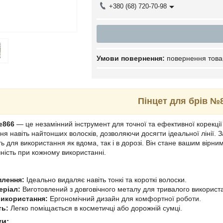
+380 (68) 720-70-98
повернення това
Пінцет для брів №
866
— це незамінний інструмент для точної та ефективної корекції
я навіть найтонших волосків, дозволяючи досягти ідеальної лінії. 
ть для використання як вдома, так і в дорозі. Він стане вашим вірн
чність при кожному використанні.
плення:
Ідеально видаляє навіть тонкі та короткі волоски.
еріал:
Виготовлений з довговічного металу для тривалого використ
використання:
Ергономічний дизайн для комфортної роботи.
ть:
Легко поміщається в косметичці або дорожній сумці.
ки: