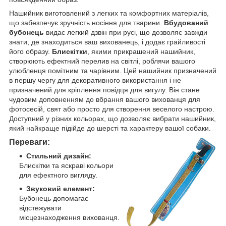
Нашийник виготовлений з легких та комфортних матеріалів,
що забезпечує зручність носіння для тварини.
Вбудований
бубонець
видає легкий дзвін при русі, що дозволяє завжди
знати, де знаходиться ваш вихованець, і додає грайливості
його образу.
Блискітки
, якими прикрашений нашийник,
створюють ефектний перелив на світлі, роблячи вашого
улюбленця помітним та чарівним. Цей нашийник призначений
в першу чергу для декоративного використання і не
призначений для кріплення повідця для вигулу. Він стане
чудовим доповненням до вбрання вашого вихованця для
фотосесій, свят або просто для створення веселого настрою.
Доступний у різних кольорах, що дозволяє вибрати нашийник,
який найкраще підійде до шерсті та характеру вашої собаки.
Переваги:
Стильний дизайн:
Блискітки та яскраві кольори
для ефектного вигляду.
Звуковий елемент:
Бубонець допомагає
відстежувати
місцезнаходження вихованця.