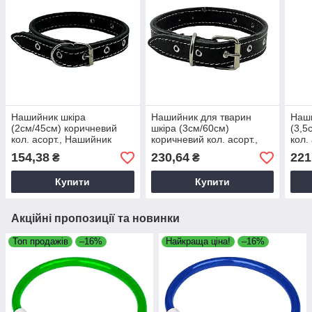
Нашийник шкіра
Нашийник для тварин
Наши
(2см/45см) коричневий
шкіра (3см/60см)
(3,5
кол. асорт., Нашийник
коричневий кол. асорт.,
кол.
шкіряний 2 см 45 см,
Шкіряний нашийник для
шкір
154,38
230,64
221
₴
₴
Нашийник для собак
собак
Наши
міцний
міцн
Купити
Купити
Акційні пропозиції та новинки
Топ продажів
–16%
Найкраща ціна!
–16%