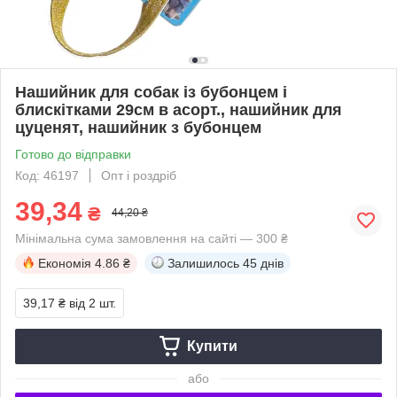
Нашийник для собак із бубонцем і
блискітками 29см в асорт., нашийник для
цуценят, нашийник з бубонцем
Готово до відправки
Код: 46197
Опт і роздріб
39,34
₴
44,20 ₴
Мінімальна сума замовлення на сайті — 300 ₴
Економія
4.86 ₴
Залишилось
45 днів
39,17 ₴
від 2 шт.
Купити
або