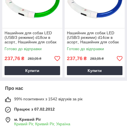
Нашийник для собак LED
Нашийник для собак LED
(USB/3 режими) d18см в
(USB/3 режими) d14см в
асорт., Нашийник для собак
асорт., Нашийник для собак
LED USB d18 см, Світний
LED USB d14 см, Світний
Готово до відправки
Готово до відправки
нашийник
нашийник
237,76
237,76
₴
₴
283,05 ₴
283,05 ₴
Купити
Купити
Про нас
99% позитивних з 1542 відгуків за рік
Працює з 07.02.2012
м. Кривий Ріг
Кривий Ріг, Кривий Ріг, Україна