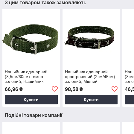
З цим товаром також замовляють
Нашийник одинарний
Нашийник одинарний
Наш
(3,5см/60см) темно-
прострочений (2см/45см)
(3см
зелений, Нашийник
зелений, Міцний
зеле
брезентовий одинарний
нашийник із застібкою
соба
66,96
98,58
46,
₴
₴
3,5 см 60 см
Пов
для
Купити
Купити
Подібні товари компанії