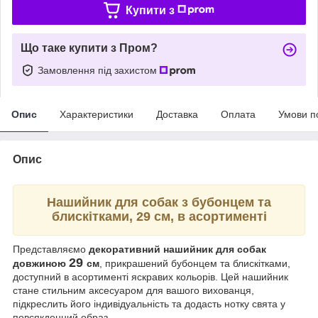
Купити з
Що таке купити з Пром?
Замовлення під захистом
Опис
Характеристики
Доставка
Оплата
Умови п
Опис
Нашийник для собак з бубонцем та
блискітками,
29
см, в асортименті
Представляємо
декоративний нашийник для собак
29
довжиною
см
, прикрашений бубонцем та блискітками,
доступний в асортименті яскравих кольорів. Цей нашийник
стане стильним аксесуаром для вашого вихованця,
підкреслить його індивідуальність та додасть нотку свята у
повсякденний образ.