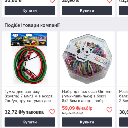
30,60
35,90
41,
₴
₴
Купити
Купити
Подібні товари компанії
Гумка для вантажу
Набір для волосся Girl міні
Рези
(кругла) 7 мм*1 м в асорт.
(гумки/шпильки) в боксі
бага
2шт/уп, кругла гумка для
8х2,5см в асорт., набір
2,5с
вантажу
для зачіски, дитячі
(шир
59,09
₴/набір
резинки
32,72
38,
₴/упаковка
67,15 ₴/набір
Купити
Купити