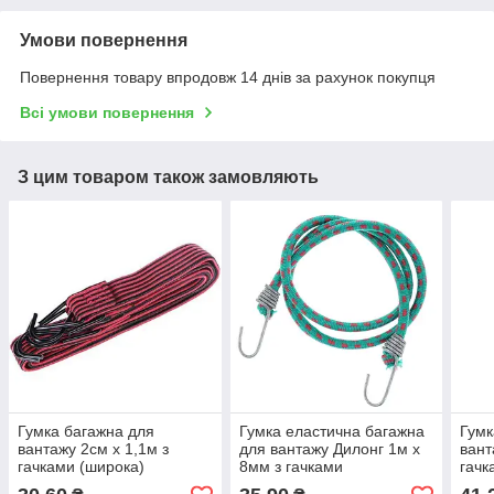
Умови повернення
Повернення товару впродовж 14 днів за рахунок покупця
Всі умови повернення
З цим товаром також замовляють
Гумка багажна для
Гумка еластична багажна
Гумк
вантажу 2см х 1,1м з
для вантажу Дилонг 1м х
вант
гачками (широка)
8мм з гачками
гачк