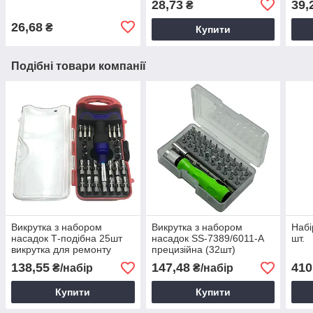
28,73
39,
₴
мета
26,68
₴
Купити
Подібні товари компанії
Викрутка з набором
Викрутка з набором
Набі
насадок Т-подібна 25шт
насадок SS-7389/6011-А
шт.
викрутка для ремонту
прецизійна (32шт)
електроніки
викрутка для ремонту
138,55
147,48
410
₴/набір
₴/набір
електроніки
Купити
Купити