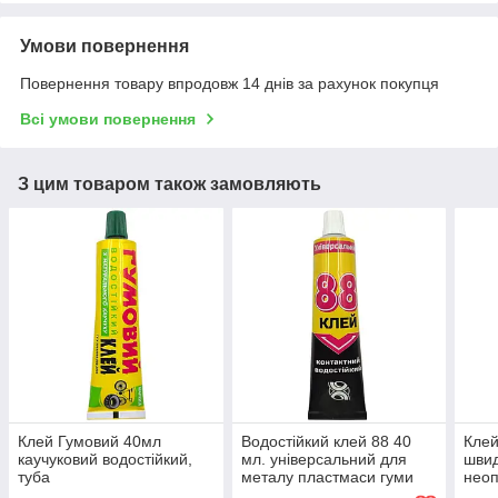
Умови повернення
Повернення товару впродовж 14 днів за рахунок покупця
Всі умови повернення
З цим товаром також замовляють
Клей Гумовий 40мл
Водостійкий клей 88 40
Кле
каучуковий водостійкий,
мл. універсальний для
шви
туба
металу пластмаси гуми
неоп
кераміки та скла
для 