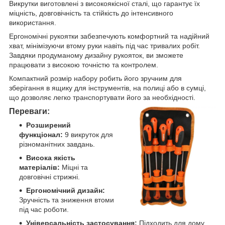
Викрутки виготовлені з високоякісної сталі, що гарантує їх
міцність, довговічність та стійкість до інтенсивного
використання.
Ергономічні рукоятки забезпечують комфортний та надійний
хват, мінімізуючи втому руки навіть під час тривалих робіт.
Завдяки продуманому дизайну рукояток, ви зможете
працювати з високою точністю та контролем.
Компактний розмір набору робить його зручним для
зберігання в ящику для інструментів, на полиці або в сумці,
що дозволяє легко транспортувати його за необхідності.
Переваги:
Розширений
функціонал:
9 викруток для
різноманітних завдань.
Висока якість
матеріалів:
Міцні та
довговічні стрижні.
Ергономічний дизайн:
Зручність та зниження втоми
під час роботи.
Універсальність застосування:
Підходить для дому,