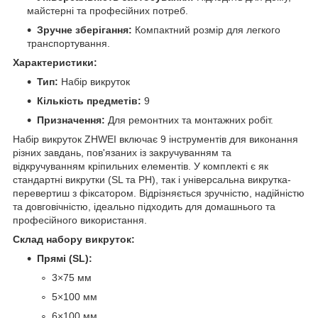
майстерні та професійних потреб.
Зручне зберігання:
Компактний розмір для легкого
транспортування.
Характеристики:
Тип:
Набір викруток
Кількість предметів:
9
Призначення:
Для ремонтних та монтажних робіт.
Набір викруток ZHWEI включає 9 інструментів для виконання
різних завдань, пов'язаних із закручуванням та
відкручуванням кріпильних елементів. У комплекті є як
стандартні викрутки (SL та PH), так і універсальна викрутка-
перевертиш з фіксатором. Відрізняється зручністю, надійністю
та довговічністю, ідеально підходить для домашнього та
професійного використання.
Склад набору викруток:
Прямі (SL):
3×75 мм
5×100 мм
6×100 мм