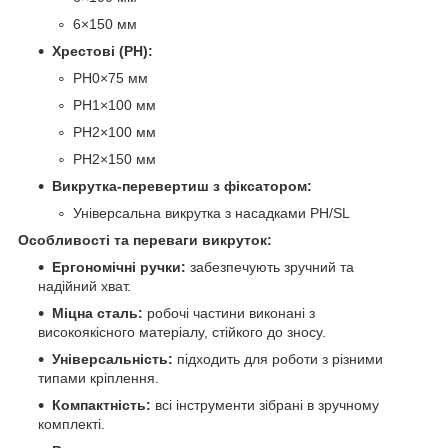
6×150 мм
Хрестові (PH):
PH0×75 мм
PH1×100 мм
PH2×100 мм
PH2×150 мм
Викрутка-перевертиш з фіксатором:
Універсальна викрутка з насадками PH/SL
Особливості та переваги викруток:
Ергономічні ручки:
забезпечують зручний та
надійний хват.
Міцна сталь:
робочі частини виконані з
високоякісного матеріалу, стійкого до зносу.
Універсальність:
підходить для роботи з різними
типами кріплення.
Компактність:
всі інструменти зібрані в зручному
комплекті.