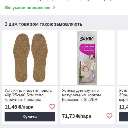
Всі умови повернення
З цим товаром також замовляють
Устілки для взуття повсть
Устілки для взуття з
Усті
40р/25см/0,5см теплі
натуральним корком
39р/
коричневі Повстяна
Всесезонні SILVER
кори
устілка чоловіча / жіноча
(TB1002-00),
усті
11,48
11,
₴/пара
Перфоровані устілки
71,73
₴/пара
Купити