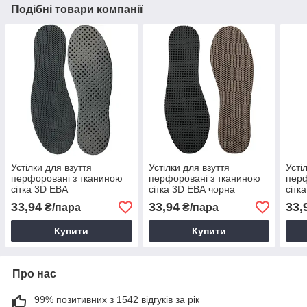
Подібні товари компанії
Устілки для взуття
Устілки для взуття
Усті
перфоровані з тканиною
перфоровані з тканиною
перф
сітка 3D ЕВА
сітка 3D ЕВА чорна
сітк
(46р/29см/0,3см) чорні
(39р/25 см/0,3см)
см/0
33,94
33,94
33,
₴/пара
₴/пара
коричневі
Перф
Купити
Купити
Про нас
99% позитивних з 1542 відгуків за рік