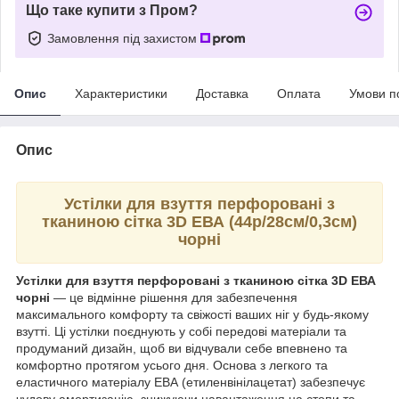
Що таке купити з Пром?
Замовлення під захистом
Опис
Характеристики
Доставка
Оплата
Умови п
Опис
Устілки для взуття перфоровані з
тканиною сітка 3D ЕВА (44р/28см/0,3см)
чорні
Устілки для взуття перфоровані з тканиною сітка 3D ЕВА
чорні
— це відмінне рішення для забезпечення
максимального комфорту та свіжості ваших ніг у будь-якому
взутті. Ці устілки поєднують у собі передові матеріали та
продуманий дизайн, щоб ви відчували себе впевнено та
комфортно протягом усього дня. Основа з легкого та
еластичного матеріалу ЕВА (етиленвінілацетат) забезпечує
чудову амортизацію, знижуючи навантаження на стопи та