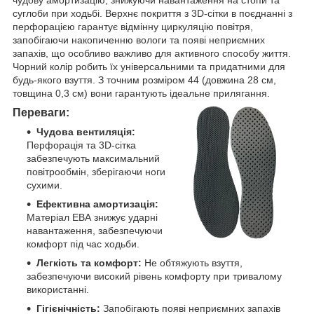
суглоби при ходьбі. Верхнє покриття з 3D-сітки в поєднанні з
перфорацією гарантує відмінну циркуляцію повітря,
запобігаючи накопиченню вологи та появі неприємних
запахів, що особливо важливо для активного способу життя.
Чорний колір робить їх універсальними та придатними для
будь-якого взуття. З точним розміром 44 (довжина 28 см,
товщина 0,3 см) вони гарантують ідеальне прилягання.
Переваги:
Чудова вентиляція:
Перфорація та 3D-сітка
забезпечують максимальний
повітрообмін, зберігаючи ноги
сухими.
Ефективна амортизація:
Матеріал ЕВА знижує ударні
навантаження, забезпечуючи
комфорт під час ходьби.
Легкість та комфорт:
Не обтяжують взуття,
забезпечуючи високий рівень комфорту при тривалому
використанні.
Гігієнічність:
Запобігають появі неприємних запахів