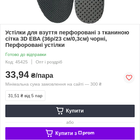
Устілки для взуття перфоровані з тканиною
сітка 3D ЕВА (36р/23 см/0,3см) чорні,
Перфоровані устілки
Готово до відправки
Код: 45425
Опт і роздріб
33,94
₴/пара
Мінімальна сума замовлення на сайті — 300 ₴
31,51 ₴
від 5 пар
Купити
або
Купити з