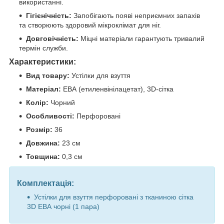
використанні.
Гігієнічність:
Запобігають появі неприємних запахів
та створюють здоровий мікроклімат для ніг.
Довговічність:
Міцні матеріали гарантують тривалий
термін служби.
Характеристики:
Вид товару:
Устілки для взуття
Матеріал:
ЕВА (етиленвінілацетат), 3D-сітка
Колір:
Чорний
Особливості:
Перфоровані
Розмір:
36
Довжина:
23 см
Товщина:
0,3 см
Комплектація:
Устілки для взуття перфоровані з тканиною сітка
3D ЕВА чорні (1 пара)