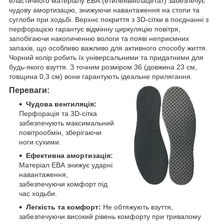
еластичного матеріалу ЕВА (етиленвінілацетат) забезпечує
чудову амортизацію, знижуючи навантаження на стопи та
суглоби при ходьбі. Верхнє покриття з 3D-сітки в поєднанні з
перфорацією гарантує відмінну циркуляцію повітря,
запобігаючи накопиченню вологи та появі неприємних
запахів, що особливо важливо для активного способу життя.
Чорний колір робить їх універсальними та придатними для
будь-якого взуття. З точним розміром 36 (довжина 23 см,
товщина 0,3 см) вони гарантують ідеальне прилягання.
Переваги:
Чудова вентиляція:
Перфорація та 3D-сітка
забезпечують максимальний
повітрообмін, зберігаючи
ноги сухими.
Ефективна амортизація:
Матеріал ЕВА знижує ударні
навантаження,
забезпечуючи комфорт під
час ходьби.
Легкість та комфорт:
Не обтяжують взуття,
забезпечуючи високий рівень комфорту при тривалому