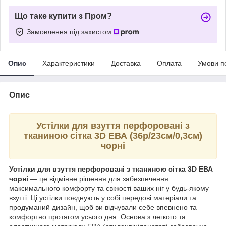
Що таке купити з Пром?
Замовлення під захистом
Опис
Характеристики
Доставка
Оплата
Умови п
Опис
Устілки для взуття перфоровані з
тканиною сітка 3D ЕВА (36р/23см/0,3см)
чорні
Устілки для взуття перфоровані з тканиною сітка 3D ЕВА
чорні
— це відмінне рішення для забезпечення
максимального комфорту та свіжості ваших ніг у будь-якому
взутті. Ці устілки поєднують у собі передові матеріали та
продуманий дизайн, щоб ви відчували себе впевнено та
комфортно протягом усього дня. Основа з легкого та