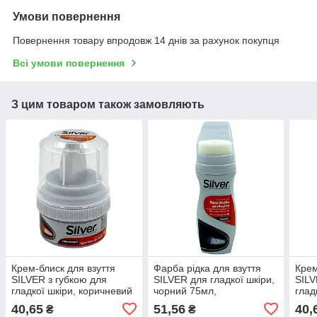
Умови повернення
Повернення товару впродовж 14 днів за рахунок покупця
Всі умови повернення
З цим товаром також замовляють
Крем-блиск для взуття
Фарба рідка для взуття
Крем
SILVER з губкою для
SILVER для гладкої шкіри,
SILV
гладкої шкіри, коричневий
чорний 75мл,
глад
50 мл
водовідштовхувальна, віск
50м
40,65
51,56
40,
₴
₴