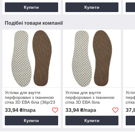
Купити
Купити
Подібні товари компанії
Устілки для взуття
Устілки для взуття
Усті
перфоровані з тканиною
перфоровані з тканиною
перф
сітка 3D ЕВА біла (36р/23
сітка 3D ЕВА біла
сітк
см/0,3см) коричневі
(37р/23,3 см/0,3 см)
36р/
33,94
33,94
37,
₴/пара
₴/пара
коричневі
Купити
Купити