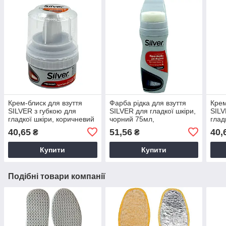
Крем-блиск для взуття
Фарба рідка для взуття
Крем
SILVER з губкою для
SILVER для гладкої шкіри,
SILV
гладкої шкіри, коричневий
чорний 75мл,
глад
50 мл
водовідштовхувальна, віск
50м
40,65
51,56
40,
₴
₴
Купити
Купити
Подібні товари компанії