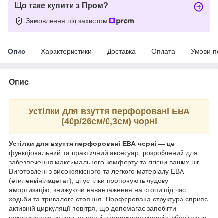
Що таке купити з Пром?
Замовлення під захистом
Опис
Характеристики
Доставка
Оплата
Умови п
Опис
Устілки для взуття перфоровані ЕВА
(40р/26см/0,3см) чорні
Устілки для взуття перфоровані ЕВА чорні
— це
функціональний та практичний аксесуар, розроблений для
забезпечення максимального комфорту та гігієни ваших ніг.
Виготовлені з високоякісного та легкого матеріалу ЕВА
(етиленвінілацетат), ці устілки пропонують чудову
амортизацію, знижуючи навантаження на стопи під час
ходьби та тривалого стояння. Перфорована структура сприяє
активній циркуляції повітря, що допомагає запобігти
накопиченню вологи та появі неприємних запахів, зберігаючи