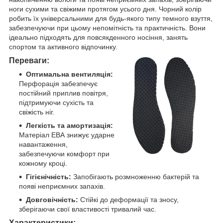
ноги сухими та свіжими протягом усього дня. Чорний колір
робить їх універсальними для будь-якого типу темного взуття,
забезпечуючи при цьому непомітність та практичність. Вони
ідеально підходять для повсякденного носіння, занять
спортом та активного відпочинку.
Переваги:
Оптимальна вентиляція:
Перфорація забезпечує
постійний приплив повітря,
підтримуючи сухість та
свіжість ніг.
Легкість та амортизація:
Матеріал ЕВА знижує ударне
навантаження,
забезпечуючи комфорт при
кожному кроці.
Гігієнічність:
Запобігають розмноженню бактерій та
появі неприємних запахів.
Довговічність:
Стійкі до деформації та зносу,
зберігаючи свої властивості тривалий час.
Характеристики: