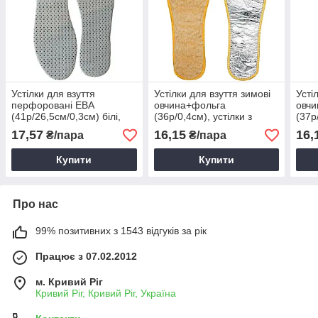
Устілки для взуття
Устілки для взуття зимові
Усті
перфоровані ЕВА
овчина+фольга
овч
(41р/26,5см/0,3см) білі,
(36р/0,4см), устілки з
(37р
Перфоровані устілки
натуральної овчини та
нату
17,57
16,15
16,
₴/пара
₴/пара
фольги
фол
Купити
Купити
Про нас
99% позитивних з 1543 відгуків за рік
Працює з 07.02.2012
м. Кривий Ріг
Кривий Ріг, Кривий Ріг, Україна