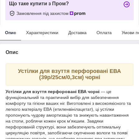
Що таке купити з Пром?
Замовлення під захистом
Опис
Характеристики
Доставка
Оплата
Умови п
Опис
Устілки для взуття перфоровані ЕВА
(39р/25см/0,3см) чорні
Устілки для взуття перфоровані ЕВА чорні
— це
функціональний та практичний вибір для забезпечення
комфорту та гігієни ваших ніг. Виготовлені з високоякісного та
легкого матеріалу ЕВА (етиленвінілацетат), ці устілки
пропонують чудову амортизацію та знижують навантаження
на стопи, роблячи кожен крок м'якшим. Завдяки
перфорованій структурі, вони забезпечують оптимальну
циркуляцію повітря, запобігаючи скупченню вологи та появі
неприємних запахів, що особливо важливо при активному