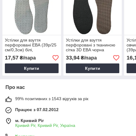
Устілки для взуття
Устілки для взуття
Усті
перфоровані ЕВА (39р/25
перфоровані з тканиною
овч
см/0,3см) білі,
сітка 3D ЕВА чорна
(39р
Перфоровані устілки
(39р/25 см/0,3см)
нату
17,57
33,94
16,
₴/пара
₴/пара
коричневі
фол
Купити
Купити
Про нас
99% позитивних з 1543 відгуків за рік
Працює з 07.02.2012
м. Кривий Ріг
Кривий Ріг, Кривий Ріг, Україна