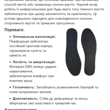
способі життя або тривалому носінні взуття. Чорний колір
робить їх універсальними для будь-якого типу темного взуття,
забезпечуючи при цьому непомітність та практичність. Ці
устілки ідеально підходять для повсякденного носіння,
спортивного взуття та тривалих прогулянок.
Переваги:
Оптимальна вентиляція:
Перфорація забезпечує
постійний приплив повітря,
підтримуючи сухість та
свіжість ніг.
Легкість та амортизація:
Матеріал ЕВА знижує ударне
навантаження,
забезпечуючи комфорт при
кожному кроці.
Гігієнічність:
Запобігають розмноженню бактерій та
появі неприємних запахів.
Довговічність:
Стійкі до деформації та зносу,
зберігаючи свої властивості тривалий час.
Характеристики: