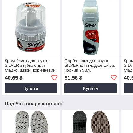
Крем-блиск для взуття
Фарба рідка для взуття
Крем
SILVER з губкою для
SILVER для гладкої шкіри,
SILV
гладкої шкіри, коричневий
чорний 75мл,
глад
50 мл
водовідштовхувальна, віск
50м
40,65
51,56
40,
₴
₴
Купити
Купити
Подібні товари компанії