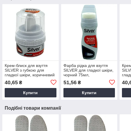
Крем-блиск для взуття
Фарба рідка для взуття
Крем
SILVER з губкою для
SILVER для гладкої шкіри,
SILV
гладкої шкіри, коричневий
чорний 75мл,
глад
50 мл
водовідштовхувальна, віск
50м
40,65
51,56
40,
₴
₴
Купити
Купити
Подібні товари компанії