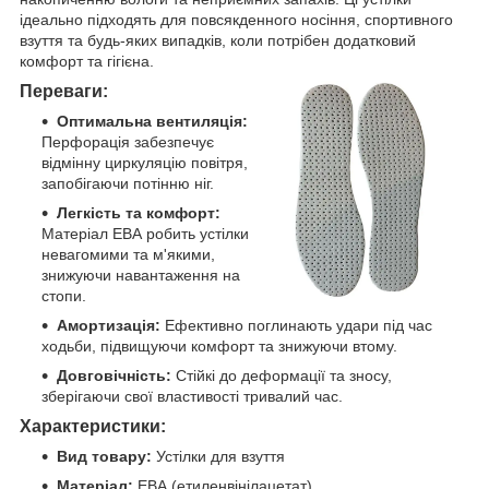
ідеально підходять для повсякденного носіння, спортивного
взуття та будь-яких випадків, коли потрібен додатковий
комфорт та гігієна.
Переваги:
Оптимальна вентиляція:
Перфорація забезпечує
відмінну циркуляцію повітря,
запобігаючи потінню ніг.
Легкість та комфорт:
Матеріал ЕВА робить устілки
невагомими та м'якими,
знижуючи навантаження на
стопи.
Амортизація:
Ефективно поглинають удари під час
ходьби, підвищуючи комфорт та знижуючи втому.
Довговічність:
Стійкі до деформації та зносу,
зберігаючи свої властивості тривалий час.
Характеристики:
Вид товару:
Устілки для взуття
Матеріал:
ЕВА (етиленвінілацетат)