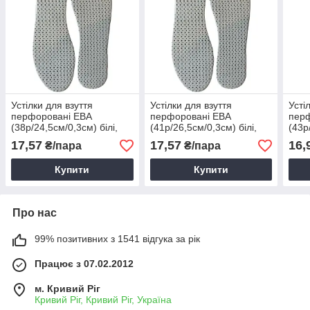
Устілки для взуття
Устілки для взуття
Усті
перфоровані ЕВА
перфоровані ЕВА
пер
(38р/24,5см/0,3см) білі,
(41р/26,5см/0,3см) білі,
(43р
Перфоровані устілки
Перфоровані устілки
Перф
17,57
17,57
16,
₴/пара
₴/пара
Купити
Купити
Про нас
99% позитивних з 1541 відгука за рік
Працює з 07.02.2012
м. Кривий Ріг
Кривий Ріг, Кривий Ріг, Україна