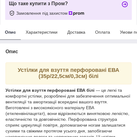
Що таке купити з Пром?
Замовлення під захистом
Опис
Характеристики
Доставка
Оплата
Умови п
Опис
Устілки для взуття перфоровані ЕВА
(35р/22,5см/0,3см) білі
Устілки для взуття перфоровані ЕВА білі
— це легкі та
комфортні устілки, розроблені для забезпечення оптимальної
вентиляції та амортизації всередині вашого взуття.
Виготовлені з високоякісного матеріалу ЕВА
(етиленвінілацетат), вони відрізняються винятковою легкістю,
еластичністю та довговічністю. Перфорована структура
сприяє циркуляції повітря, допомагаючи ногам залишатися
сухими та свіжими протягом усього дня, запобігаючи
накопиченню вологи та неприємних запахів. Ці устілки