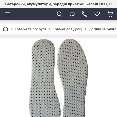
Батарейки, акумулятори, зарядні пристрої, кабелі USB, кле
Товари та послуги
Товари для Дому
Догляд за одяго