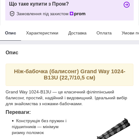
Що таке купити з Пром?
Замовлення під захистом
Опис
Характеристики
Доставка
Оплата
Умови п
Опис
Ніж-бабочка (балисонг) Grand Way
1024-
В13U
(22,7/10,5 см)
Grand Way 1024-В13U — це класичний філіппінський
балисонг, простий, надійний і видовищний. Ідеальний вибір
для знайомства з ножами-бабочками.
Переваги:
Конструкція без пружин і
підшипників — мінімум
ризику поломок