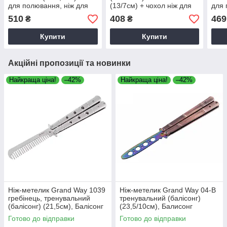
для полювання, ніж для
(13/7см) + чохол ніж для
для 
походів, ніж для рибалки
полювання, ніж для
похо
510
408
469
₴
₴
походів, ніж для рибалки
Купити
Купити
Акційні пропозиції та новинки
Найкраща ціна!
–42%
Найкраща ціна!
–42%
Ніж-метелик Grand Way 1039
Ніж-метелик Grand Way 04-B
гребінець, тренувальний
тренувальний (балісонг)
(балісонг) (21,5см), Балісонг
(23,5/10см), Балисонг
тренувальний
тренувальний
Готово до відправки
Готово до відправки