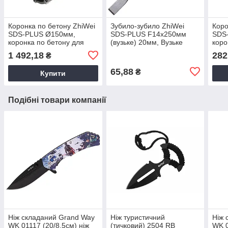
Коронка по бетону ZhiWei
Зубило-зубило ZhiWei
Коро
SDS-PLUS Ø150мм,
SDS-PLUS F14х250мм
SDS
коронка по бетону для
(вузьке) 20мм, Вузьке
коро
перфоратора, коронка
зубило SDS-PLUS, Долото
перф
1 492,18
282
₴
для буріння отворів
для перфоратора
для 
65,88
₴
Купити
Подібні товари компанії
Ніж складаний Grand Way
Ніж туристичний
Ніж 
WK 01117 (20/8,5см) ніж
(тичковий) 2504 RB
WK 0