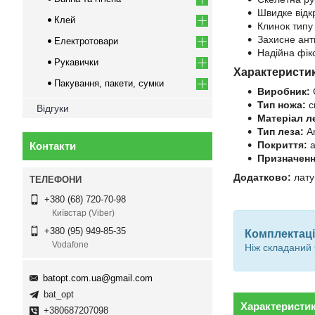
Швидке відк
Клей
Клинок типу 
Захисне ант
Електротовари
Надійна фік
Рукавички
Характеристи
Пакування, пакети, сумки
Виробник:
Тип ножа:
с
Відгуки
Матеріал л
Тип леза:
Am
Покриття:
а
Контакти
Призначенн
Додатково:
лату
+380 (68) 720-70-98
Київстар (Viber)
+380 (95) 949-85-35
Комплектаці
Vodafone
Ніж складаний
batopt.com.ua@gmail.com
bat_opt
Характеристи
+380687207098