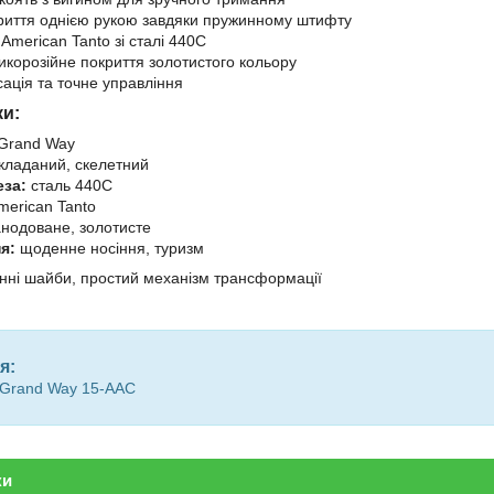
риття однією рукою завдяки пружинному штифту
American Tanto зі сталі 440C
икорозійне покриття золотистого кольору
сація та точне управління
ки:
Grand Way
кладаний, скелетний
еза:
сталь 440C
erican Tanto
нодоване, золотисте
я:
щоденне носіння, туризм
нні шайби, простий механізм трансформації
я:
 Grand Way 15-AAC
ки