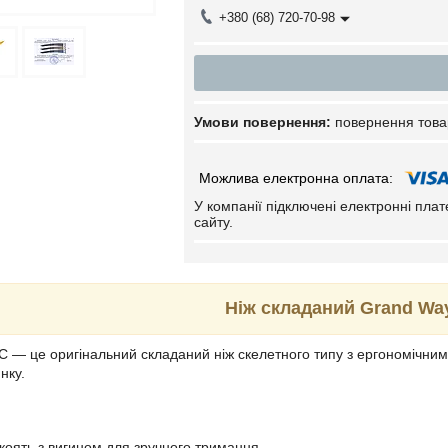
+380 (68) 720-70-98
повернення това
У компанії підключені електронні пла
сайту.
Ніж складаний Grand Wa
 — це оригінальний складаний ніж скелетного типу з ергономічни
нку.
коять з вигином для зручного тримання