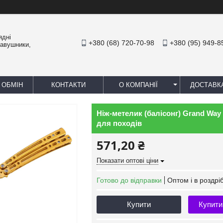
ядні
+380 (68) 720-70-98
+380 (95) 949-8
навушники,
 ОБМІН
КОНТАКТИ
О КОМПАНІЇ
ДОСТАВК
Ніж-метелик (балісонг) Grand Way
для походів
571,20 ₴
Показати оптові ціни
Готово до відправки
Оптом і в роздрі
Купити
Купити