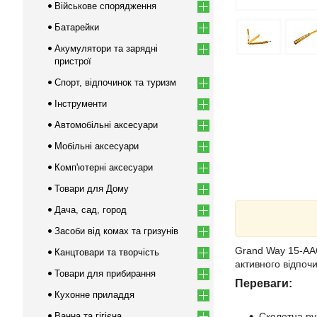
Військове спорядження
Батарейки
Акумулятори та зарядні
пристрої
Спорт, відпочинок та туризм
Інструменти
Автомобільні аксесуари
Мобільні аксесуари
Комп'ютерні аксесуари
Товари для Дому
Дача, сад, город
Засоби від комах та гризунів
Grand Way 15-AAC
Канцтовари та творчість
активного відпочи
Товари для прибирання
Переваги:
Кухонне приладдя
Ванна та гігієна
Скелетна ру