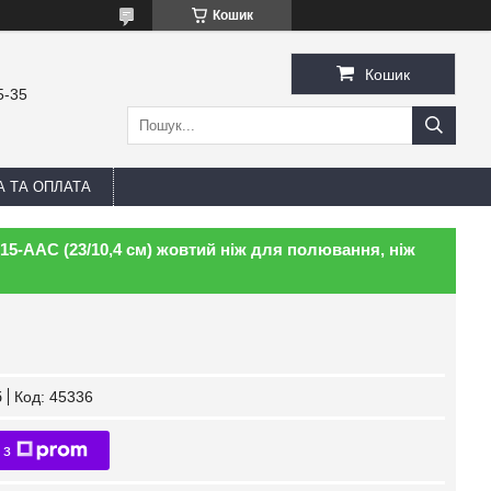
Кошик
Кошик
5-35
А ТА ОПЛАТА
 15-AAC (23/10,4 см) жовтий ніж для полювання, ніж
б
Код:
45336
 з