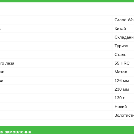
Grand Wa
к
Китай
Складани
Туризм
Сталь
ого леза
55 HRC
тки
Метал
ки
126 мм
230 мм
130 г
Новий
Золотист
ля замовлення