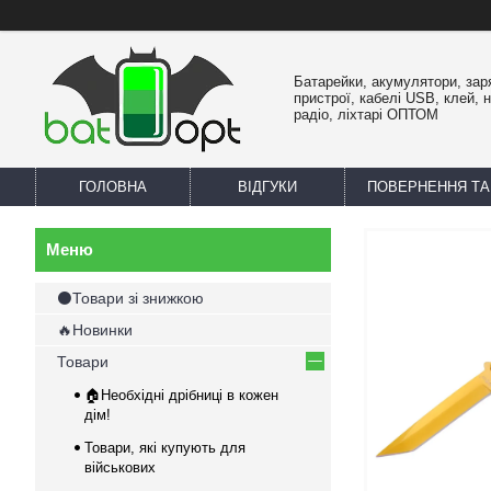
Батарейки, акумулятори, зар
пристрої, кабелі USB, клей, 
радіо, ліхтарі ОПТОМ
ГОЛОВНА
ВІДГУКИ
ПОВЕРНЕННЯ ТА
⚫Товари зі знижкою
🔥Новинки
Товари
🏠Необхідні дрібниці в кожен
дім!
Товари, які купують для
військових