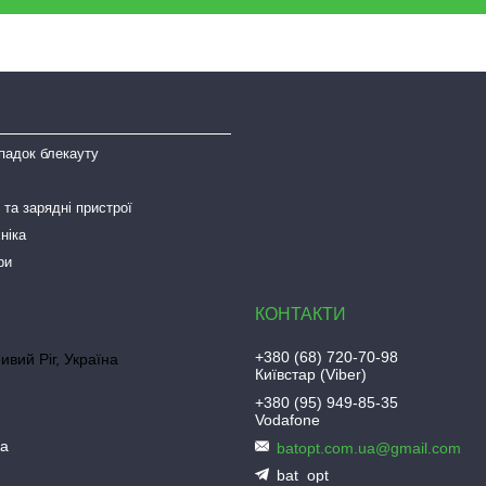
падок блекауту
та зарядні пристрої
ніка
ри
+380 (68) 720-70-98
ривий Ріг, Україна
Київстар (Viber)
+380 (95) 949-85-35
Vodafone
ua
batopt.com.ua@gmail.com
bat_opt