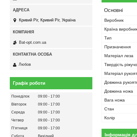
Основні
Виробник
Кривий Ріг, Кривий Ріг, Україна
Країна виробни
Тип
Bat-opt.com.ua
Призначення
Матеріал леза
Твердість ріжуч
Любов
Матеріал рукоя
Довжина рукоят
Графік роботи
Довжина ножа
Понеділок
09:00
17:00
Вага ножа
Вівторок
09:00
17:00
Стан
Середа
09:00
17:00
Колір
Четвер
09:00
17:00
Пʼятниця
09:00
17:00
Інформація д
Субота
Вихідний