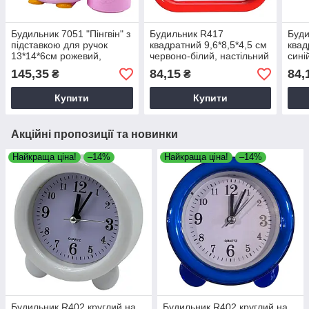
Будильник 7051 "Пінгвін" з
Будильник R417
Буди
підставкою для ручок
квадратний 9,6*8,5*4,5 см
квад
13*14*6см рожевий,
червоно-білий, настільний
сині
настільний будильник
будильник, годинник з
буди
145,35
84,15
84,
₴
₴
будильником
буд
Купити
Купити
Акційні пропозиції та новинки
Найкраща ціна!
–14%
Найкраща ціна!
–14%
Будильник R402 круглий на
Будильник R402 круглий на