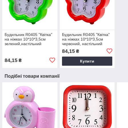
Будильник R0405 "Квітка"
Будильник R0405 "Квітка"
на ніжках 10*10*3,5см
на ніжках 10*10*3,5см
зелений,настільний
червоний, настільний
будильник, годинник з
будильник, годинник з
84,15
₴
будильником
будильником
84,15
₴
Купити
Подібні товари компанії