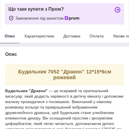
Що таке купити з Пром?
Замовлення під захистом
Опис
Характеристики
Доставка
Оплата
Умови п
Опис
Будильник 7052 "Дракон" 12*15*6см
рожевий
Будильник "Дракон"
— це яскравий та оригінальний
аксесуар, який додасть чарівності в дитячу кімнату і допоможе
малюку прокидатися з посмішкою. Виконаний у ніжному
рожевому кольорі та прикрашений зображенням
дружелюбного дракона, цей будильник стане улюбленим
елементом декору. Він оснащений простим і зрозумілим
циферблатом, який легко читається, допомагаючи дитині
навчитися орієнтуватися в часі. Компактні розміри 12*15*6 см